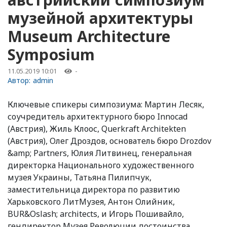
музейной архитектуры
Museum Architecture
Symposium
11.05.2019 10:01
-
Автор:
admin
Ключевые спикеры симпозиума: Мартин Лесяк,
соучредитель архитектурного бюро Innocad
(Австрия), Жиль Клоос, Querkraft Architekten
(Австрия), Олег Дроздов, основатель бюро Drozdov
&amp; Partners, Юлия Литвинец, генеральная
директорка Национального художественного
музея Украины, Татьяна Пилипчук,
заместительница директора по развитию
Харьковского ЛитМузея, Антон Олийник,
BUR&Oslash; architects, и Игорь Пошивайло,
гендиректор Музея Революции достоинства.