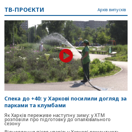
ТВ-ПРОЄКТИ
Архів випусків
Спека до +40: у Харкові посилили догляд за
парками та клумбами
Як Харків переживе наступну зиму: у ХТМ
розповіли про підготовку до опалювального
сезону
Відновлення після ударів: у Харкові ремонтують