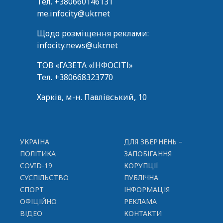
Тел.
+380660146131
me.infocity@ukr.net
Щодо розміщення реклами:
infocity.news@ukr.net
ТОВ «ГАЗЕТА «ІНФОСІТІ»
Тел.
+380668323770
Харків, м-н. Павлівський, 10
УКРАЇНА
ДЛЯ ЗВЕРНЕНЬ –
ПОЛІТИКА
ЗАПОБІГАННЯ
COVID-19
КОРУПЦІЇ
СУСПІЛЬСТВО
ПУБЛІЧНА
СПОРТ
ІНФОРМАЦІЯ
ОФІЦІЙНО
РЕКЛАМА
ВІДЕО
КОНТАКТИ