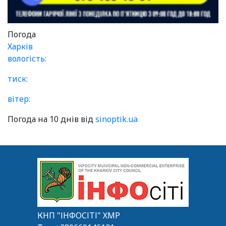
Погода
Харків
вологість:
тиск:
вітер:
Погода на 10 днів від
sinoptik.ua
КНП "ІНФОСІТІ" ХМР