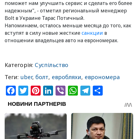
поможет нам улучшить сервис и сделать его более
надежным", - отметил региональный менеджер
Bolt в Украине Тарас Потичный.
Напоминаем, осталось меньше месяца до того, как
вступят в силу новые жесткие
санкции
в
отношении владельцев авто на еврономерах.
Категорія:
Суспільство
Теги:
uber
,
болт
,
евробляхи
,
еврономера
Facebook
Twitter
Pinterest
LinkedIn
Viber
WhatsApp
Telegram
Share