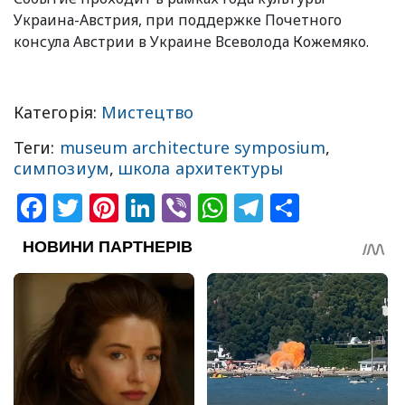
Украина-Австрия, при поддержке Почетного
консула Австрии в Украине Всеволода Кожемяко.
Категорія:
Мистецтво
Теги:
museum architecture symposium
,
симпозиум
,
школа архитектуры
Facebook
Twitter
Pinterest
LinkedIn
Viber
WhatsApp
Telegram
Share