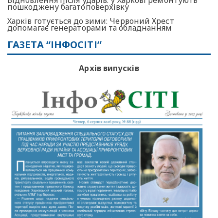
пошкоджену багатоповерхівку
Харків готується до зими: Червоний Хрест
допомагає генераторами та обладнанням
ГАЗЕТА “ІНФОСІТІ”
Архів випусків