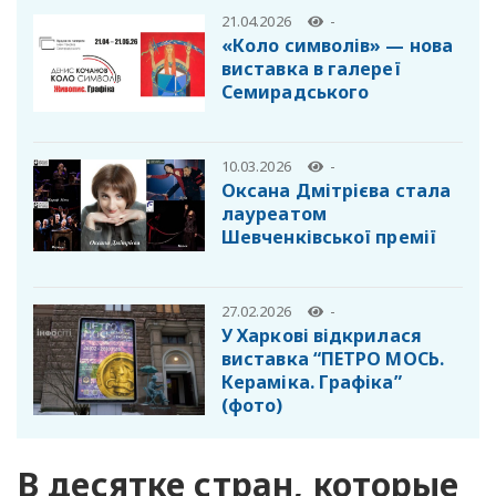
21.04.2026
-
«Коло символів» — нова
виставка в галереї
Семирадського
10.03.2026
-
Оксана Дмітрієва стала
лауреатом
Шевченківської премії
27.02.2026
-
У Харкові відкрилася
виставка “ПЕТРО МОСЬ.
Кераміка. Графіка”
(фото)
В десятке стран, которые