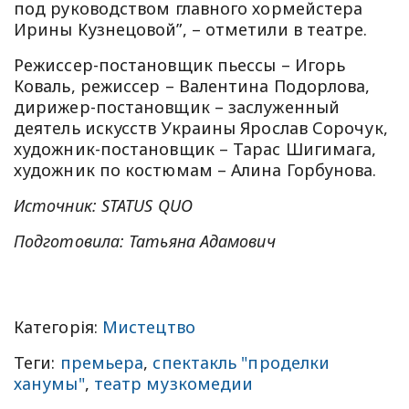
под руководством главного хормейстера
Ирины Кузнецовой”, – отметили в театре.
Режиссер-постановщик пьессы – Игорь
Коваль, режиссер – Валентина Подорлова,
дирижер-постановщик – заслуженный
деятель искусств Украины Ярослав Сорочук,
художник-постановщик – Тарас Шигимага,
художник по костюмам – Алина Горбунова.
Источник: STATUS QUO
Подготовила: Татьяна Адамович
Категорія:
Мистецтво
Теги:
премьера
,
спектакль "проделки
ханумы"
,
театр музкомедии