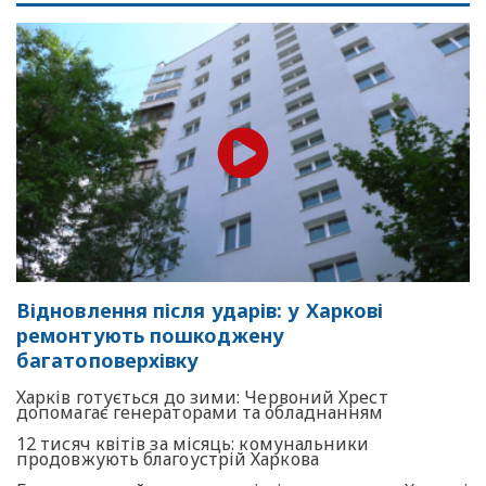
Відновлення після ударів: у Харкові
ремонтують пошкоджену
багатоповерхівку
Харків готується до зими: Червоний Хрест
допомагає генераторами та обладнанням
12 тисяч квітів за місяць: комунальники
продовжують благоустрій Харкова