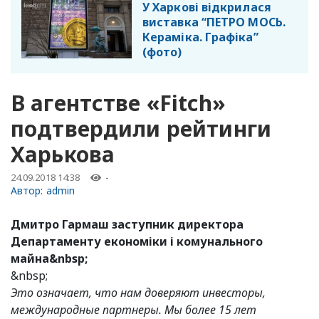
У Харкові відкрилася
виставка “ПЕТРО МОСЬ.
Кераміка. Графіка”
(фото)
В агентстве «Fitch»
подтвердили рейтинги
Харькова
24.09.2018 14:38
-
Автор:
admin
Дмитро Гармаш заступник директора
Департаменту економіки і комунального
майна&nbsp;
&nbsp;
Это означает, что нам доверяют инвесторы,
международные партнеры. Мы более 15 лет