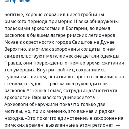
Автор:
admin
Богатые, хорошо сохранившиеся гробницы
римского периода примерно II века обнаружены
польскими археологами в Болгарии, во время
раскопок в бывшем лагере римских легионеров
Novae в окрестностях города Свиштов на Дунае.
Вероятно, в могилах захоронены солдаты, о чем
свидетельствуют металлические детали одежды.
Правда, они повреждены огнем во время сжигания
тел умерших. Внутри гробниц сохранились
кувшины с вином, остатки которого отложились на
стенках сосудов, — рассказала руководитель
раскопок Агнешка Томас, сотрудница Института
археологии Варшавского университета.
Археологи обнаружили пока что только две
могилы, но, по их мнению, это важная и редкая
находка. «Это пока что единственные захоронения
римских времен, выявленные в этом регионе», —