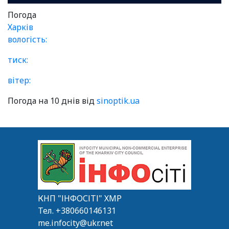
Погода
Харків
вологість:
тиск:
вітер:
Погода на 10 днів від
sinoptik.ua
КНП "ІНФОСІТІ" ХМР
Тел.
+380660146131
me.infocity@ukr.net