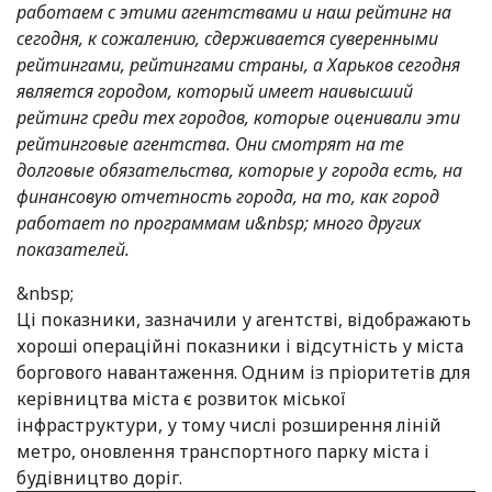
работаем с этими агентствами и наш рейтинг на
сегодня, к сожалению, сдерживается суверенными
рейтингами, рейтингами страны, а Харьков сегодня
является городом, который имеет наивысший
рейтинг среди тех городов, которые оценивали эти
рейтинговые агентства. Они смотрят на те
долговые обязательства, которые у города есть, на
финансовую отчетность города, на то, как город
работает по программам и&nbsp; много других
показателей.
&nbsp;
Ці показники, зазначили у агентстві, відображають
хороші операційні показники і відсутність у міста
боргового навантаження. Одним із пріоритетів для
керівництва міста є розвиток міської
інфраструктури, у тому числі розширення ліній
метро, оновлення транспортного парку міста і
будівництво доріг.