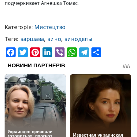
подчеркивает Агнешка Томас.
Категорія:
Мистецтво
Теги:
варшава
,
вино
,
виноделы
Facebook
Twitter
Pinterest
LinkedIn
Viber
WhatsApp
Telegram
Share