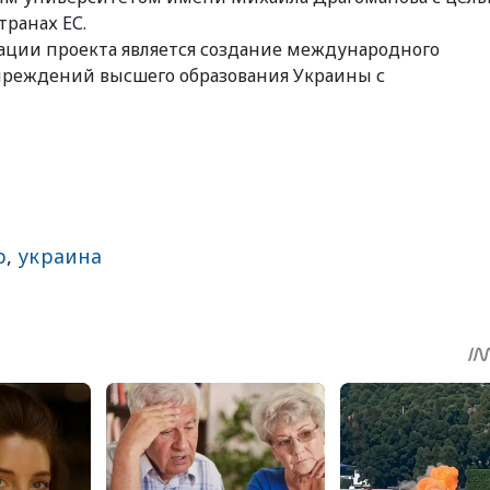
транах ЕС.
ации проекта является создание международного
учреждений высшего образования Украины с
р
,
украина
sApp
egram
Share