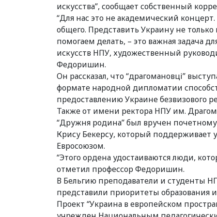
искусства”, сообщает собственный корр
“Для нас это не академический концерт. 
общего. Представить Украину не только 
помогаем делать, – это важная задача дл
искусств НПУ, художественный руковод
Федоришин.
Он рассказал, что “драгомановці” выступ
формате народной дипломатии способст
предоставлению Украине безвизового р
Также от имени ректора НПУ им. Драго
“Дружня родина” был вручен почетному
Крису Бекерсу, который поддерживает ук
Евросоюзом.
“Этого ордена удостаиваются люди, кот
отметил профессор Федоришин.
В Бельгию преподаватели и студенты НП
представили приоритеты образования и
Проект “Украина в европейском простра
учрежден Национальным педагогически