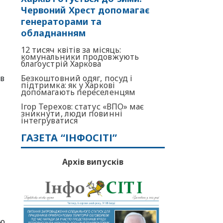
Червоний Хрест допомагає
генераторами та
обладнанням
12 тисяч квітів за місяць:
комунальники продовжують
благоустрій Харкова
 в
Безкоштовний одяг, посуд і
підтримка: як у Харкові
допомагають переселенцям
Ігор Терехов: статус «ВПО» має
зникнути, люди повинні
інтегруватися
ГАЗЕТА “ІНФОСІТІ”
Архів випусків
ью