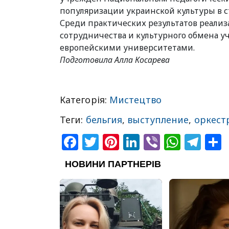
популяризации украинской культуры в с
Среди практических результатов реализ
сотрудничества и культурного обмена 
европейскими университетами.
Подготовила Алла Косарева
Категорія:
Мистецтво
Теги:
бельгия
,
выступление
,
оркест
Facebook
Twitter
Pinterest
LinkedIn
Viber
What
Tel