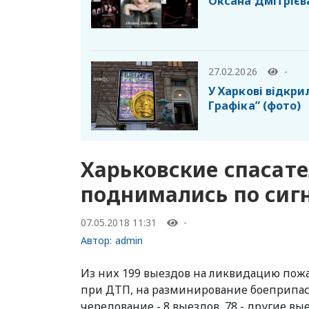
Оксана Дмітрієв
27.02.2026
-
У Харкові відкри
Графіка” (фото)
Харьковские спасате
поднимались по сиг
07.05.2018 11:31
-
Автор:
admin
Из них 199 выездов на ликвидацию пожа
при ДТП, на разминирование боеприпас
чередование - 8 выездов, 78 - другие вы