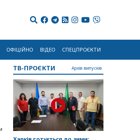
ОФІЦІЙНО
ВІДЕО
СПЕЦПРОЄКТИ
ТВ-ПРОЄКТИ
Архів випусків
и
Харків готується до зими: