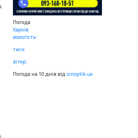
,
Погода
Харків
вологість:
тиск:
вітер:
Погода на 10 днів від
sinoptik.ua