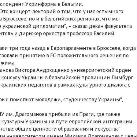
еспондент Укринформа в Бельгии.
Это концерт-лекторий о том, что у нас есть много
в Брюсселе, но и в бельгийских регионах, что мы
я украинской дипломатии”, – сказал декан факультета
итель и дирижер оркестра профессор Василий
али три года назад в Европарламенте в Брюсселе, когда
вовали принятию в ЕС положительного решения по
ежима.
манова Виктора Андрющенко университетский орден
 консулу Украины в бельгийской провинции Лимбург
раинских педагогов в рамках культурного диалога с
орые помогают молодежи, студенчеству Украины”, –
У им. Драгоманова прибыли из Праги, где также
 культуры Украины на пути европейской интеграции.
нстве: общие ценности образования и искусства”
м университетом имени Михаила Драгоманова с цел