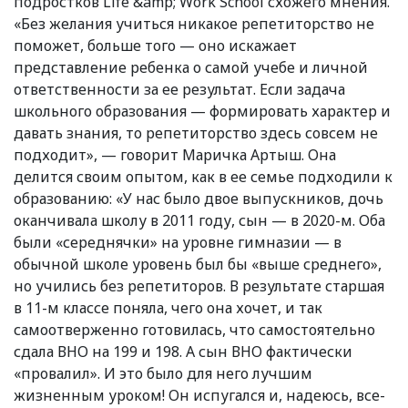
подростков Life &amp; Work School схожего мнения.
«Без желания учиться никакое репетиторство не
поможет, больше того — оно искажает
представление ребенка о самой учебе и личной
ответственности за ее результат. Если задача
школьного образования — формировать характер и
давать знания, то репетиторство здесь совсем не
подходит», — говорит Маричка Артыш. Она
делится своим опытом, как в ее семье подходили к
образованию: «У нас было двое выпускников, дочь
оканчивала школу в 2011 году, сын — в 2020-м. Оба
были «середнячки» на уровне гимназии — в
обычной школе уровень был бы «выше среднего»,
но учились без репетиторов. В результате старшая
в 11-м классе поняла, чего она хочет, и так
самоотверженно готовилась, что самостоятельно
сдала ВНО на 199 и 198. А сын ВНО фактически
«провалил». И это было для него лучшим
жизненным уроком! Он испугался и, надеюсь, все-