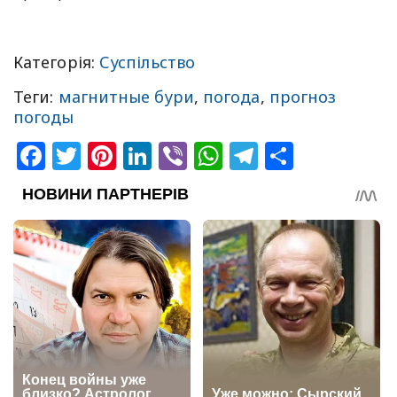
Категорія:
Суспільство
Теги:
магнитные бури
,
погода
,
прогноз
погоды
Facebook
Twitter
Pinterest
LinkedIn
Viber
WhatsApp
Telegram
Share