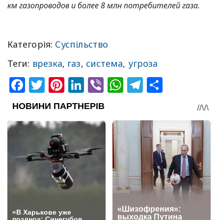
км газопроводов и более 8 млн потребителей газа.
Категорія:
Суспільство
Теги:
врезка
,
газ
,
система
,
угроза
Facebook
Twitter
Pinterest
LinkedIn
Viber
WhatsApp
Telegram
Share