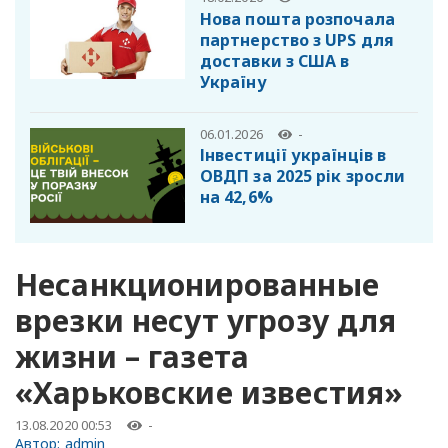
Нова пошта розпочала
партнерство з UPS для
доставки з США в
Україну
06.01.2026
-
Інвестиції українців в
ОВДП за 2025 рік зросли
на 42,6%
Несанкционированные
врезки несут угрозу для
жизни – газета
«Харьковские известия»
13.08.2020 00:53
-
Автор:
admin