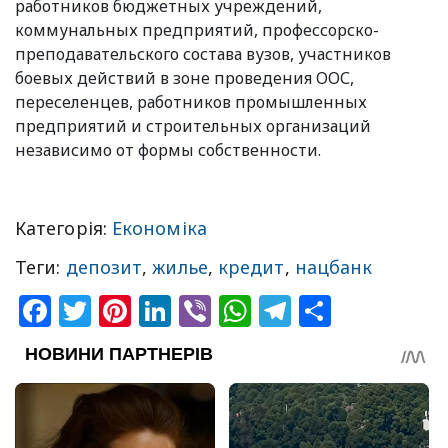
работников бюджетных учреждений,
коммунальных предприятий, профессорско-
преподавательского состава вузов, участников
боевых действий в зоне проведения ООС,
переселенцев, работников промышленных
предприятий и строительных организаций
независимо от формы собственности.
Категорія:
Економіка
Теги:
депозит
,
жилье
,
кредит
,
нацбанк
Facebook
Twitter
Pinterest
LinkedIn
Viber
WhatsApp
Telegram
Share