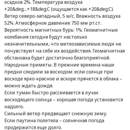
осадков 2%. Температура воздуха
+20&deg;...+18&deg;C (ощущается как +20&deg;C).
Ветер северо-западный, 5 м/с. Влажность воздуха
52%. Атмосферное давление 750 мм рт.ст.
Вероятность магнитных бурь: 1%. Геомагнитные
колебания сегодня будут настолько
незначительными, что метеозависимые люди не
почувствуют на себе их воздействия. Геомагнитная
обстановка будет достаточно благоприятной.
Народные приметы. В прежние времена наши
предки следили за восходом: если солнце при
восходе ярко-красное и вскоре прячется в облака –
можно ждать дождя.
Если туман быстро рассеивается в лучах
восходящего солнца – хорошая погода установится
надолго.
Сильный ветер предвещает снежную зиму.
Если паутина полетела – солнечная погода
продержится еще долго.