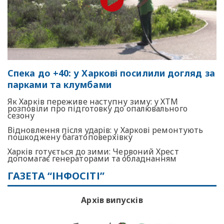
Спека до +40: у Харкові посилили догляд за
парками та клумбами
Як Харків переживе наступну зиму: у ХТМ
розповіли про підготовку до опалювального
сезону
Відновлення після ударів: у Харкові ремонтують
пошкоджену багатоповерхівку
Харків готується до зими: Червоний Хрест
допомагає генераторами та обладнанням
ГАЗЕТА “ІНФОСІТІ”
Архів випусків