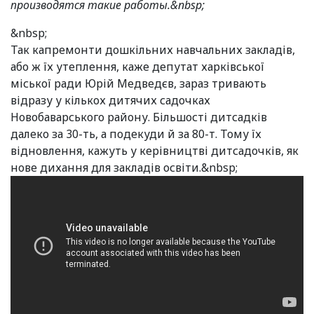
производятся такие работы.&nbsp;
&nbsp;
Так капремонти дошкільних навчальних закладів,
або ж їх утеплення, каже депутат харківської
міської ради Юрій Медведєв, зараз тривають
відразу у кількох дитячих садочках
Новобаварського району. Більшості дитсадків
далеко за 30-ть, а подекуди й за 80-т. Тому їх
відновлення, кажуть у керівництві дитсадочків, як
нове дихання для закладів освіти.&nbsp;