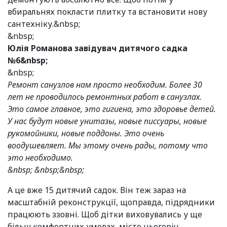
вбиральнях покласти плитку та встановити нову
сантехніку.&nbsp;
&nbsp;
Юлія Романова завідувач дитячого садка
№6&nbsp;
&nbsp;
Ремонт санузлов нам просто необходим. Более 30
лет не проводилось ремонтных работ в санузлах.
Это самое главное, это гигиена, это здоровье детей.
У нас будут новые унитазы, новые писсуары, новые
рукомойники, новые поддоны. Это очень
воодушевляет. Мы этому очень рады, потому что
это необходимо.
&nbsp; &nbsp;&nbsp;
А це вже 15 дитячий садок. Він теж зараз на
масштабній реконструкції, щоправда, підрядники
працюють ззовні. Щоб дітки виховувались у ще
більш комфортних умовах, місто цьогоріч