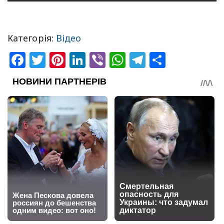
Категорія:
Відео
Facebook
Twitter
Pinterest
LinkedIn
Viber
WhatsApp
Telegram
Share