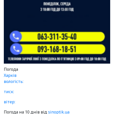
Погода
Харків
вологість:
тиск:
вітер:
Погода на 10 днів від
sinoptik.ua