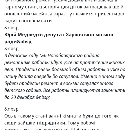
гарному стані, цьогоріч для діток запрацював ще й
оновлений басейн, а зараз тут взялися привести до
ладу і ванні кімнати.
&nbsp;
Юрій Медведєв депутат Харіквської міської
ради&nbsp;
&nbsp;
В детском саду №6 Новобаварского района
ремонтные работы идут уже на протяжение многих
лет. Проделан очень большой объем работы и уже по
плану дошла очередь до санузлов. Именно в этом году
будет проделан ремонт в восьми санузлах этого
детского садика. Все работы планируются закончить
до 20 декабря.&nbsp;
&nbsp;
Ось в такому стані ванні кімнати були до того, як
сюди зайшли підрядники. Тому робочі
демонтують абсолютно все. Щоб потім у