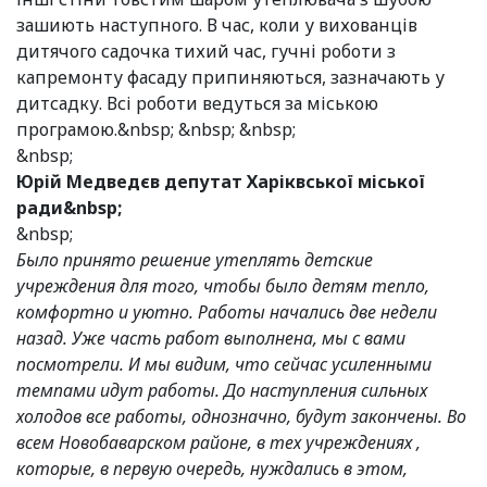
зашиють наступного. В час, коли у вихованців
дитячого садочка тихий час, гучні роботи з
капремонту фасаду припиняються, зазначають у
дитсадку. Всі роботи ведуться за міською
програмою.&nbsp; &nbsp; &nbsp;
&nbsp;
Юрій Медведєв депутат Харіквської міської
ради&nbsp;
&nbsp;
Было принято решение утеплять детские
учреждения для того, чтобы было детям тепло,
комфортно и уютно. Работы начались две недели
назад. Уже часть работ выполнена, мы с вами
посмотрели. И мы видим, что сейчас усиленными
темпами идут работы. До наступления сильных
холодов все работы, однозначно, будут закончены. Во
всем Новобаварском районе, в тех учреждениях ,
которые, в первую очередь, нуждались в этом,