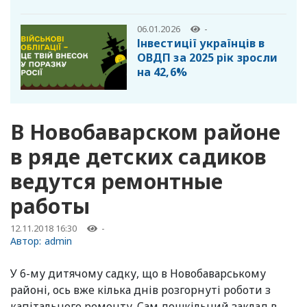
06.01.2026
-
Інвестиції українців в
ОВДП за 2025 рік зросли
на 42,6%
В Новобаварском районе
в ряде детских садиков
ведутся ремонтные
работы
12.11.2018 16:30
-
Автор:
admin
У 6-му дитячому садку, що в Новобаварському
районі, ось вже кілька днів розгорнуті роботи з
капітального ремонту. Cам дошкільний заклад в