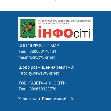
КНП "ІНФОСІТІ" ХМР
Тел.
+380660146131
me.infocity@ukr.net
Щодо розміщення реклами:
infocity.news@ukr.net
ТОВ «ГАЗЕТА «ІНФОСІТІ»
Тел.
+380668323770
Харків, м-н. Павлівський, 10