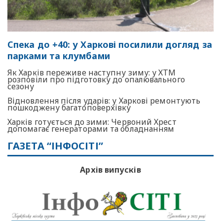
Спека до +40: у Харкові посилили догляд за
парками та клумбами
Як Харків переживе наступну зиму: у ХТМ
розповіли про підготовку до опалювального
сезону
Відновлення після ударів: у Харкові ремонтують
пошкоджену багатоповерхівку
Харків готується до зими: Червоний Хрест
допомагає генераторами та обладнанням
ГАЗЕТА “ІНФОСІТІ”
Архів випусків