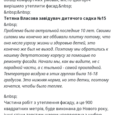
вирішило утеплити фасад.&nbsp;
&nbsp;&nbsp;
Тетяна Власова завідувач дитячого садка №15
&nbsp;
Проблема была актуальной последние 10 лет. Своими
силами мы конечно же оббивали плитку потому, что
она несла угрозу жизни и здоровью детей, это
конечно же был не выход. Поэтому мы обратились к
нашему депутатскому корпусу за помощью по
ремонту фасада. Начали мы, как вы видите, не с
парадной части, а с тыльной - самой прохладной.
Температура воздуха в этих группах была 16-18
градусов. Это нижняя норма, но это детки, поэтому
хочется, чтобы было теплее.
&nbsp;
Частина робіт з утеплення фасаду, а це 900
квадратних метрів, буде виконана до Нового року,
інші стіни товстим шаром утеплювача з шубою