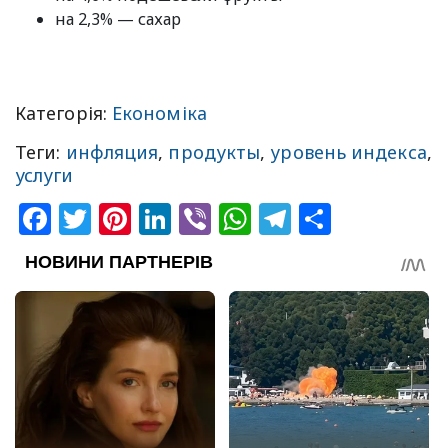
на 2,3% — сахар
Категорія:
Економіка
Теги:
инфляция
,
продукты
,
уровень индекса
,
услуги
Facebook
Twitter
Pinterest
LinkedIn
Viber
WhatsApp
Telegram
Share