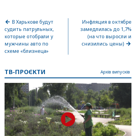
В Харькове будут
Инфляция в октябре
судить патрульных,
замедлилась до 1,7%
которые отобрали у
(на что выросли и
мужчины авто по
снизились цены)
схеме «близнеца»
ТВ-ПРОЄКТИ
Архів випусків