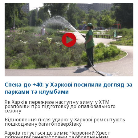
Спека до +40: у Харкові посилили догляд за
парками та клумбами
Як Харків переживе наступну зиму: у ХТМ
розповіли про підготовку до опалювального
сезону
Відновлення після ударів: у Харкові ремонтують
пошкоджену багатоповерхівку
Харків готується до зими: Червоний Хрест
допомагає генераторами та обладнанням