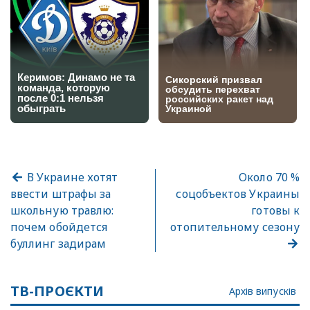
В Украине хотят
Около 70 %
ввести штрафы за
соцобъектов Украины
школьную травлю:
готовы к
почем обойдется
отопительному сезону
буллинг задирам
ТВ-ПРОЄКТИ
Архів випусків