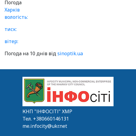
Погода
Харків
вологість:
тиск:
вітер:
Погода на 10 днів від
sinoptik.ua
КНП "ІНФОСІТІ" ХМР
Тел.
+380660146131
me.infocity@ukr.net