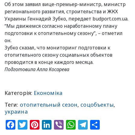
Об этом заявил вице-премьер-министр, министр
регионального развития, строительства и ЖКХ
Украины Геннадий Зубко, передает budport.com.ua.
“Мы движемся согласно наработанному плану
подготовки к отопительному сезону”, – отметил
он.
Зубко сказал, что мониторинг подготовки к
отопительного сезону социальных объектов
проводится в конце каждого месяца.
Подготовила Алла Косарева
Категорія:
Економіка
Теги:
отопительный сезон
,
соцобъекты
,
украина
Facebook
Twitter
Pinterest
LinkedIn
Viber
WhatsApp
Telegram
Share