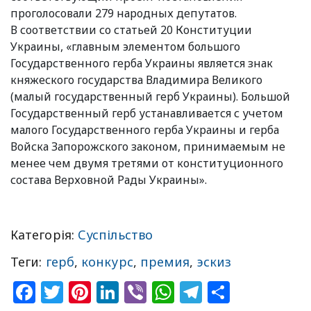
проголосовали 279 народных депутатов.
В соответствии со статьей 20 Конституции
Украины, «главным элементом большого
Государственного герба Украины является знак
княжеского государства Владимира Великого
(малый государственный герб Украины). Большой
Государственный герб устанавливается с учетом
малого Государственного герба Украины и герба
Войска Запорожского законом, принимаемым не
менее чем двумя третями от конституционного
состава Верховной Рады Украины».
Категорія:
Суспільство
Теги:
герб
,
конкурс
,
премия
,
эскиз
Facebook
Twitter
Pinterest
LinkedIn
Viber
WhatsApp
Telegram
Share