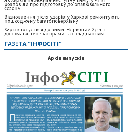
розповіли про підготовку до опалювального
сезону
Відновлення після ударів: у Харкові ремонтують
пошкоджену багатоповерхівку
Харків готується до зими: Червоний Хрест
допомагає генераторами та обладнанням
ГАЗЕТА “ІНФОСІТІ”
Архів випусків