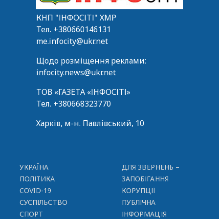
КНП "ІНФОСІТІ" ХМР
Тел.
+380660146131
me.infocity@ukr.net
Щодо розміщення реклами:
infocity.news@ukr.net
ТОВ «ГАЗЕТА «ІНФОСІТІ»
Тел.
+380668323770
Харків, м-н. Павлівський, 10
УКРАЇНА
ДЛЯ ЗВЕРНЕНЬ –
ПОЛІТИКА
ЗАПОБІГАННЯ
COVID-19
КОРУПЦІЇ
СУСПІЛЬСТВО
ПУБЛІЧНА
СПОРТ
ІНФОРМАЦІЯ