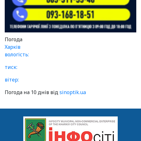
Погода
Харків
вологість:
тиск:
вітер:
Погода на 10 днів від
sinoptik.ua