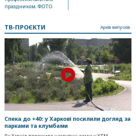
праздником. ФОТО
ТВ-ПРОЄКТИ
Архів випусків
Спека до +40: у Харкові посилили догляд за
парками та клумбами
Як Харків переживе наступну зиму: у ХТМ