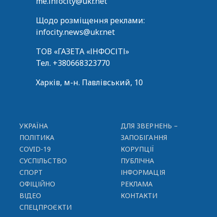
me.infocity@ukr.net
Щодо розміщення реклами:
infocity.news@ukr.net
ТОВ «ГАЗЕТА «ІНФОСІТІ»
Тел.
+380668323770
Харків, м-н. Павлівський, 10
УКРАЇНА
ДЛЯ ЗВЕРНЕНЬ –
ПОЛІТИКА
ЗАПОБІГАННЯ
COVID-19
КОРУПЦІЇ
СУСПІЛЬСТВО
ПУБЛІЧНА
СПОРТ
ІНФОРМАЦІЯ
ОФІЦІЙНО
РЕКЛАМА
ВІДЕО
КОНТАКТИ
СПЕЦПРОЄКТИ