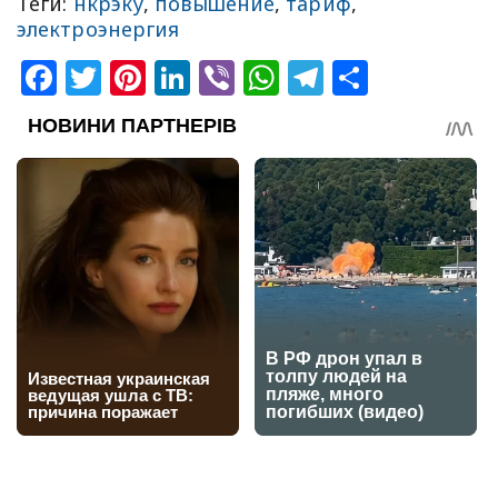
Теги:
нкрэку
,
повышение
,
тариф
,
электроэнергия
Facebook
Twitter
Pinterest
LinkedIn
Viber
WhatsApp
Telegram
Share