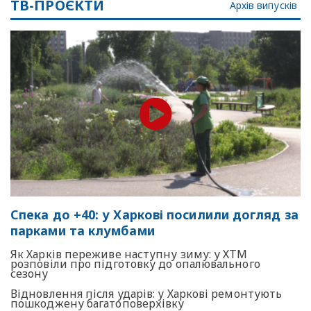
ТВ-ПРОЄКТИ
Архів випусків
Спека до +40: у Харкові посилили догляд за
парками та клумбами
Як Харків переживе наступну зиму: у ХТМ
розповіли про підготовку до опалювального
сезону
Відновлення після ударів: у Харкові ремонтують
пошкоджену багатоповерхівку