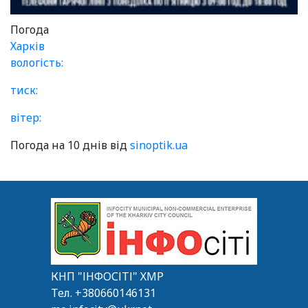
Погода
Харків
вологість:
тиск:
вітер:
Погода на 10 днів від
sinoptik.ua
КНП "ІНФОСІТІ" ХМР
Тел.
+380660146131