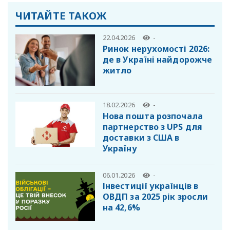
ЧИТАЙТЕ ТАКОЖ
22.04.2026
-
Ринок нерухомості 2026:
де в Україні найдорожче
житло
18.02.2026
-
Нова пошта розпочала
партнерство з UPS для
доставки з США в
Україну
06.01.2026
-
Інвестиції українців в
ОВДП за 2025 рік зросли
на 42,6%