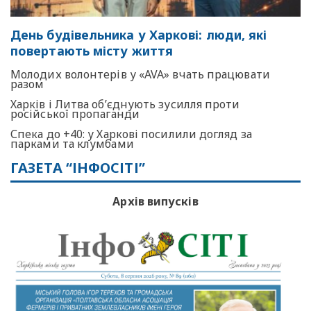
День будівельника у Харкові: люди, які
повертають місту життя
Молодих волонтерів у «AVA» вчать працювати
разом
Харків і Литва об’єднують зусилля проти
російської пропаганди
Спека до +40: у Харкові посилили догляд за
парками та клумбами
ГАЗЕТА “ІНФОСІТІ”
Архів випусків