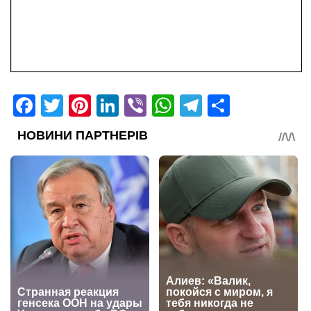
Facebook
Twitter
Pinterest
LinkedIn
Viber
WhatsApp
Telegram
Share