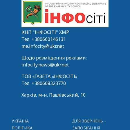
КНП "ІНФОСІТІ" ХМР
Тел.
+380660146131
me.infocity@ukr.net
Щодо розміщення реклами:
infocity.news@ukr.net
ТОВ «ГАЗЕТА «ІНФОСІТІ»
Тел.
+380668323770
Харків, м-н. Павлівський, 10
УКРАЇНА
ДЛЯ ЗВЕРНЕНЬ –
ПОЛІТИКА
ЗАПОБІГАННЯ