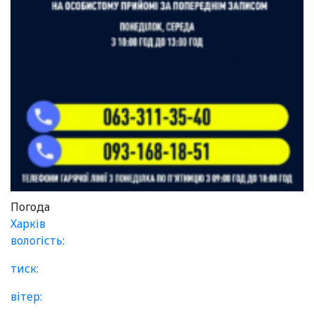
Погода
Харків
вологість:
тиск:
вітер: