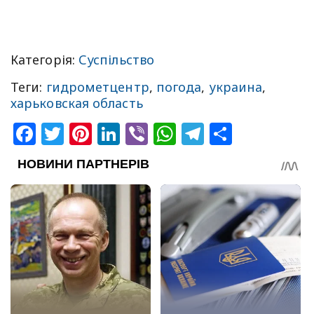
Категорія:
Суспільство
Теги:
гидрометцентр
,
погода
,
украина
,
харьковская область
Facebook
Twitter
Pinterest
LinkedIn
Viber
WhatsApp
Telegram
Share