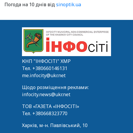
Погода на 10 днів від
sinoptik.ua
КНП "ІНФОСІТІ" ХМР
Тел.
+380660146131
me.infocity@ukr.net
Щодо розміщення реклами:
infocity.news@ukr.net
ТОВ «ГАЗЕТА «ІНФОСІТІ»
Тел.
+380668323770
Харків, м-н. Павлівський, 10