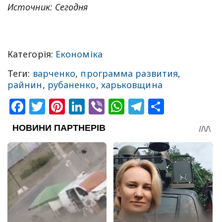
Источник: Сегодня
Категорія:
Економіка
Теги:
варченко
,
программа развития
,
райнин
,
рубаненко
,
харьковщина
Facebook
Twitter
Pinterest
LinkedIn
Viber
WhatsApp
Telegram
Share