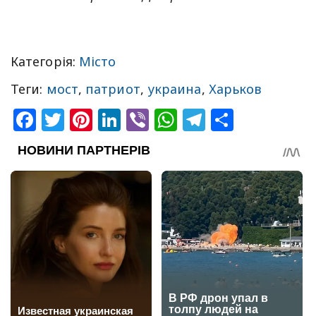
Категорія:
Місто
Теги:
мост
,
патриот
,
украина
,
Харьков
Facebook
Twitter
Pinterest
LinkedIn
Viber
WhatsApp
Telegram
Share