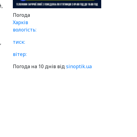
й,
Погода
Харків
вологість:
тиск:
,
вітер:
Погода на 10 днів від
sinoptik.ua