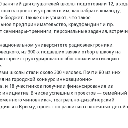
 занятий для слушателей школы подготовили 12, в ход
товать проект и управлять им, как набрать команду,
ь бюджет. Также они узнают, что такое
льное предпринимательство, краудфандинг и пр.
ет семинары-тренинги, персональные задания, встречи
м национальном университете радиоэлектроники.
ецкого, из 300-х подавших заявки отбор в школу на
, которые структурированно обосновали мотивацию
.
ями школы стали около 300 человек. Почти 80 из них
ия на городской конкурс инновационно-
 и 18 участников получили финансирование из
х инициатив. В числе успешных проектов — семейный
ременного чиновника», театрально-дизайнерский
одился в Крыму, проект по развитию солнечных детей 