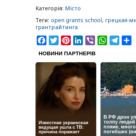
Категорія:
Місто
Теги:
open grants school
,
грецкая-м
грантрайтинга
Facebook
Twitter
Pinterest
LinkedIn
Viber
What
Tel