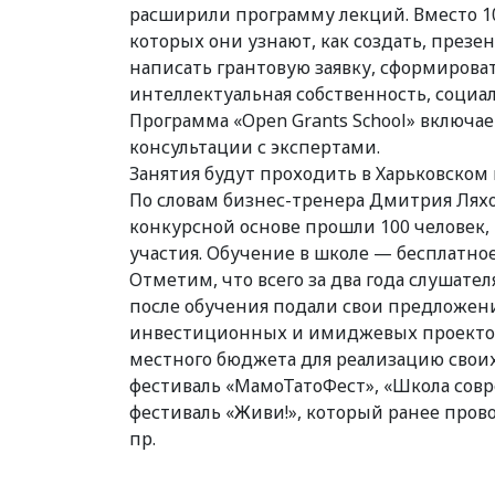
расширили программу лекций. Вместо 10
которых они узнают, как создать, презен
написать грантовую заявку, сформироват
интеллектуальная собственность, социа
Программа «Open Grants School» включа
консультации с экспертами.
Занятия будут проходить в Харьковско
По словам бизнес-тренера Дмитрия Ляхов
конкурсной основе прошли 100 человек
участия. Обучение в школе — бесплатное
Отметим, что всего за два года слушател
после обучения подали свои предложен
инвестиционных и имиджевых проектов,
местного бюджета для реализацию свои
фестиваль «МамоТатоФест», «Школа сов
фестиваль «Живи!», который ранее пров
пр.