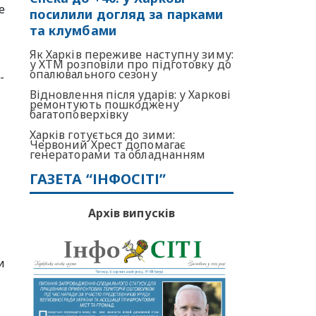
е
посилили догляд за парками
та клумбами
Як Харків переживе наступну зиму:
у ХТМ розповіли про підготовку до
опалювального сезону
-
Відновлення після ударів: у Харкові
ремонтують пошкоджену
багатоповерхівку
Харків готується до зими:
Червоний Хрест допомагає
генераторами та обладнанням
ГАЗЕТА “ІНФОСІТІ”
Архів випусків
и