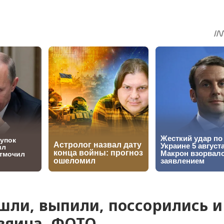
sApp
egram
Share
шли, выпили, поссорились и
озяина. ФОТО