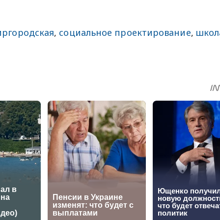
иргородская
,
социальное проектирование
,
школ
sApp
egram
Share