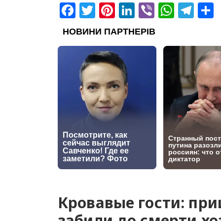
Facebook
Twitter
Pinterest
LinkedIn
Viber
What
Tel
Кровавые гости: при
забили до смерти х