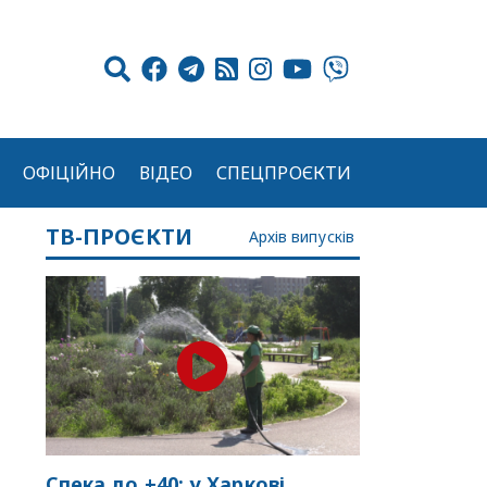
ОФІЦІЙНО
ВІДЕО
СПЕЦПРОЄКТИ
ТВ-ПРОЄКТИ
Архів випусків
Спека до +40: у Харкові