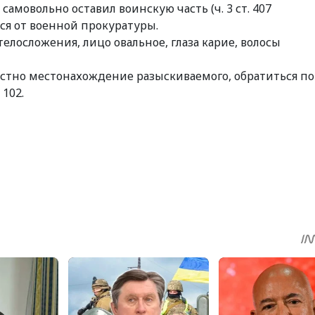
мовольно оставил воинскую часть (ч. 3 ст. 407
ся от военной прокуратуры.
телосложения, лицо овальное, глаза карие, волосы
естно местонахождение разыскиваемого, обратиться по
 102.
sApp
egram
Share