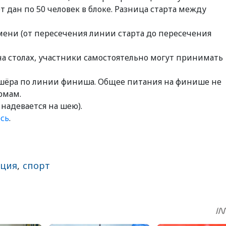
ет дан по 50 человек в блоке. Разница старта между
емени (от пересечения линии старта до пересечения
 на столах, участники самостоятельно могут принимать
шёра по линии финиша. Общее питания на финише не
рмам.
 надевается на шею).
сь
.
ация
,
спорт
sApp
egram
Share