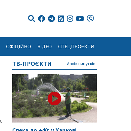
ОФІЦІЙНО
ВІДЕО
СПЕЦПРОЄКТИ
ТВ-ПРОЄКТИ
Архів випусків
,
Спека до +40: у Харкові