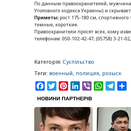
По данным правоохранителей, мужчина са
Уголовного кодекса Украины) и скрывает
Приметы:
рост 175-180 см, спортивного 
темные, короткие.
Правоохранители просят всех, кому изв
телефонам: 050-102-42-47, (05758) 3-21-02,
Категорія:
Суспільство
Теги:
военный
,
полиция
,
розыск
Facebook
Twitter
Pinterest
LinkedIn
Viber
What
Tel