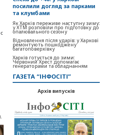
посилили догляд за парками
та клумбами
Як Харків переживе наступну зиму:
у ХТМ розповіли про підготовку до
опалювального сезону
 с
Відновлення після ударів: у Харкові
ремонтують пошкоджену
багатоповерхівку
Харків готується до зими:
Червоний Хрест допомагає
генераторами та обладнанням
ГАЗЕТА “ІНФОСІТІ”
Архів випусків