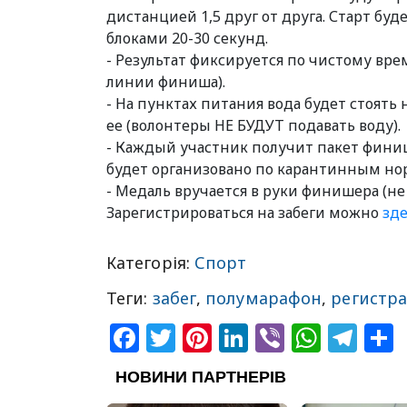
дистанцией 1,5 друг от друга. Старт буд
блоками 20-30 секунд.
- Результат фиксируется по чистому вр
линии финиша).
- На пунктах питания вода будет стоять
ее (волонтеры НЕ БУДУТ подавать воду).
- Каждый участник получит пакет фини
будет организовано по карантинным но
- Медаль вручается в руки финишера (не
Зарегистрироваться на забеги можно
зде
Категорія:
Спорт
Теги:
забег
,
полумарафон
,
регистр
Facebook
Twitter
Pinterest
LinkedIn
Viber
What
Tel