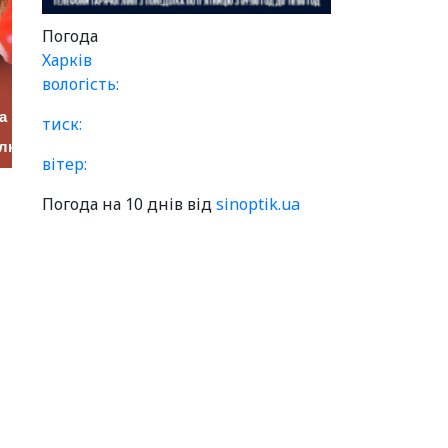
Погода
Харків
вологість:
тиск:
вітер:
Погода на 10 днів від
sinoptik.ua