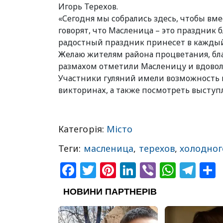
Игорь Терехов.
«Сегодня мы собрались здесь, чтобы вме
говорят, что Масленица – это праздник б
радостный праздник принесет в каждый 
Желаю жителям района процветания, благ
размахом отметили Масленицу и вдоволь 
Участники гуляний имели возможность п
викторинах, а также посмотреть выступ
Категорія:
Місто
Теги:
масленица
,
терехов
,
холодног
Facebook
Twitter
Pinterest
LinkedIn
Viber
What
Tel