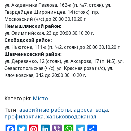
ул. Академика Павлова, 162-а (п. №7, стояк), ул.
Гвардейцев Широнинцев, 14 (стояк), пр.
Московский (ч/с) до 20:00 30.10.20 г.
Немышлянский район:
ул. Олимпийская, 23 до 20:00 30.10.20 г.
Слободской район:
ул. Ньютона, 111-а (п. №2, стояк) до 20:00 30.10.20 г.
Шевченковский район:
ул. Деревянко, 12 (стояк), ул. Ахсарова, 17 (п. №5), ул.
Севастопольская (ч/с), ул. Красная роза (ч/с), ул.
Клочковская, 342 до 20:00 30.10.20 г.
Категорія:
Місто
Теги:
аварийные работы
,
адреса
,
вода
,
профилактика
,
харьковводоканал
Facebook
Twitter
Pinterest
LinkedIn
Viber
WhatsApp
Telegram
Share