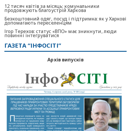
12 тисяч квітів за місяць: комунальники
продовжують благоустрій Харкова
Безкоштовний одяг, посуд і підтримка: як у Харкові
допомагають переселенцям
Ігор Терехов: статус «ВПО» має зникнути, люди
повинні інтегруватися
ГАЗЕТА “ІНФОСІТІ”
Архів випусків