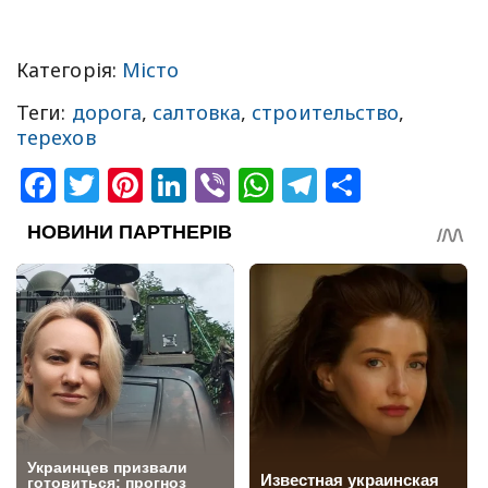
Категорія:
Місто
Теги:
дорога
,
салтовка
,
строительство
,
терехов
Facebook
Twitter
Pinterest
LinkedIn
Viber
WhatsApp
Telegram
Share