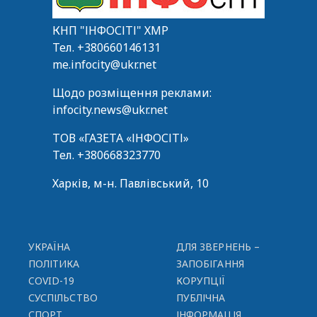
КНП "ІНФОСІТІ" ХМР
Тел.
+380660146131
me.infocity@ukr.net
Щодо розміщення реклами:
infocity.news@ukr.net
ТОВ «ГАЗЕТА «ІНФОСІТІ»
Тел.
+380668323770
Харків, м-н. Павлівський, 10
УКРАЇНА
ДЛЯ ЗВЕРНЕНЬ –
ПОЛІТИКА
ЗАПОБІГАННЯ
COVID-19
КОРУПЦІЇ
СУСПІЛЬСТВО
ПУБЛІЧНА
СПОРТ
ІНФОРМАЦІЯ