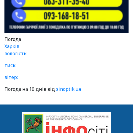
Погода
Харків
вологість:
тиск:
вітер:
Погода на 10 днів від
sinoptik.ua