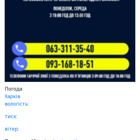
Погода
Харків
вологість:
тиск:
вітер: