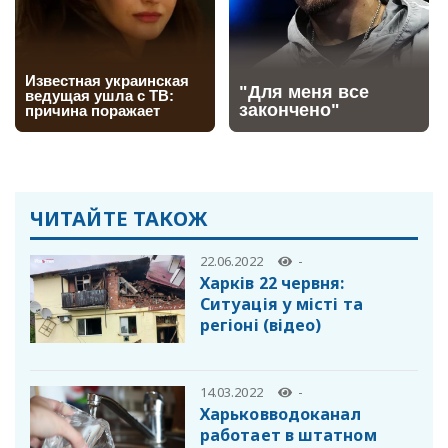
ЧИТАЙТЕ ТАКОЖ
22.06.2022
-
Харків 22 червня:
Cитуація у місті та
регіоні (відео)
14.03.2022
-
Харьковводоканал
работает в штатном