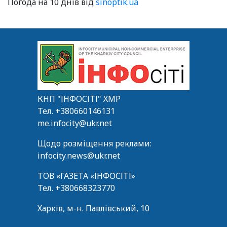
Погода на 10 днів від
sinoptik.ua
КНП "ІНФОСІТІ" ХМР
Тел.
+380660146131
me.infocity@ukr.net
Щодо розміщення реклами:
infocity.news@ukr.net
ТОВ «ГАЗЕТА «ІНФОСІТІ»
Тел.
+380668323770
Харків, м-н. Павлівський, 10