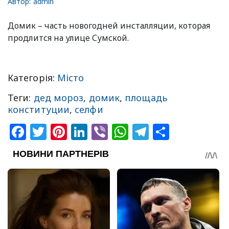
Автор:
admin
Домик – часть новогодней инсталляции, которая
продлится на улице Сумской.
Категорія:
Місто
Теги:
дед мороз
,
домик
,
площадь
конституции
,
селфи
Facebook
Twitter
Pinterest
LinkedIn
Viber
WhatsApp
Telegram
Share