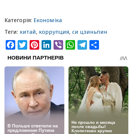
Категорія:
Економіка
Теги:
китай
,
коррупция
,
си цзиньпин
Facebook
Twitter
Pinterest
LinkedIn
Viber
WhatsApp
Telegram
Share