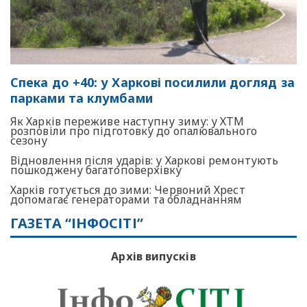
Спека до +40: у Харкові посилили догляд за
парками та клумбами
Як Харків переживе наступну зиму: у ХТМ
розповіли про підготовку до опалювального
сезону
Відновлення після ударів: у Харкові ремонтують
пошкоджену багатоповерхівку
Харків готується до зими: Червоний Хрест
допомагає генераторами та обладнанням
ГАЗЕТА “ІНФОСІТІ”
Архів випусків