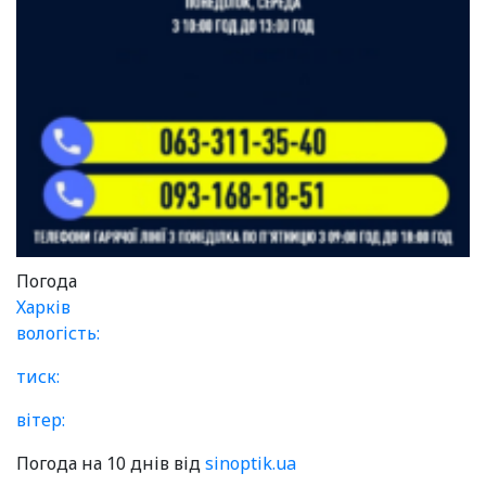
Погода
Харків
вологість:
тиск:
вітер:
Погода на 10 днів від
sinoptik.ua