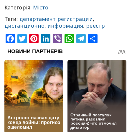
Категорія:
Місто
Теги:
департамент регистрации
,
дистанционно
,
информация
,
реестр
Facebook
Twitter
Pinterest
LinkedIn
Viber
WhatsApp
Telegram
Share