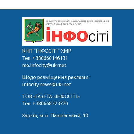
КНП "ІНФОСІТІ" ХМР
Тел.
+380660146131
me.infocity@ukr.net
Щодо розміщення реклами:
infocity.news@ukr.net
ТОВ «ГАЗЕТА «ІНФОСІТІ»
Тел.
+380668323770
Харків, м-н. Павлівський, 10