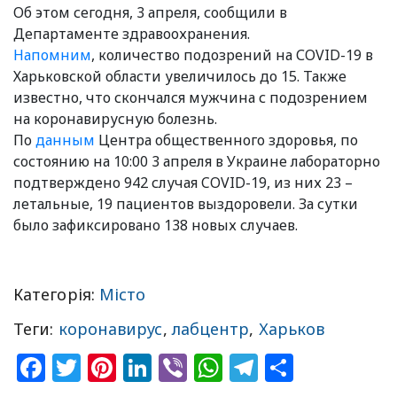
Об этом сегодня, 3 апреля, сообщили в
Департаменте здравоохранения.
Напомним
, количество подозрений на СOVID-19 в
Харьковской области увеличилось до 15. Также
известно, что скончался мужчина с подозрением
на коронавирусную болезнь.
По
данным
Центра общественного здоровья, по
состоянию на 10:00 3 апреля в Украине лабораторно
подтверждено 942 случая COVID-19, из них 23 –
летальные, 19 пациентов выздоровели. За сутки
было зафиксировано 138 новых случаев.
Категорія:
Місто
Теги:
коронавирус
,
лабцентр
,
Харьков
Facebook
Twitter
Pinterest
LinkedIn
Viber
WhatsApp
Telegram
Share