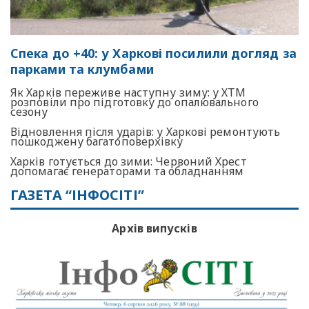
Спека до +40: у Харкові посилили догляд за
парками та клумбами
Як Харків переживе наступну зиму: у ХТМ
розповіли про підготовку до опалювального
сезону
Відновлення після ударів: у Харкові ремонтують
пошкоджену багатоповерхівку
Харків готується до зими: Червоний Хрест
допомагає генераторами та обладнанням
ГАЗЕТА “ІНФОСІТІ”
Архів випусків