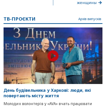
женщины
ТВ-ПРОЄКТИ
Архів випусків
День будівельника у Харкові: люди, які
повертають місту життя
Молодих волонтерів у «AVA» вчать працювати