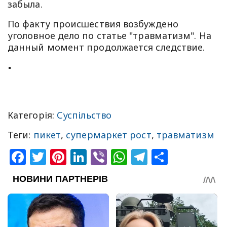
забыла.
По факту происшествия возбуждено
уголовное дело по статье "травматизм". На
данный момент продолжается следствие.
Категорія:
Суспільство
Теги:
пикет
,
супермаркет рост
,
травматизм
Facebook
Twitter
Pinterest
LinkedIn
Viber
WhatsApp
Telegram
Share