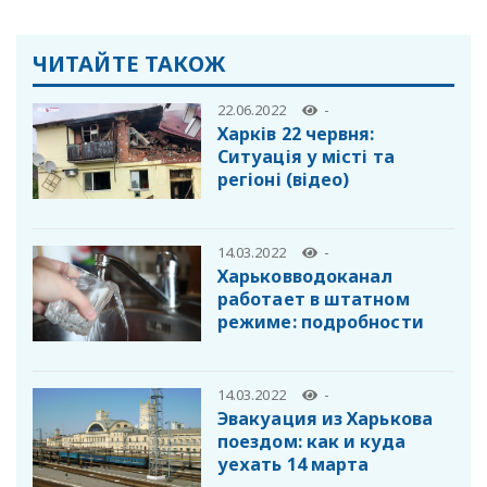
ЧИТАЙТЕ ТАКОЖ
22.06.2022
-
Харків 22 червня:
Cитуація у місті та
регіоні (відео)
14.03.2022
-
Харьковводоканал
работает в штатном
режиме: подробности
14.03.2022
-
Эвакуация из Харькова
поездом: как и куда
уехать 14 марта