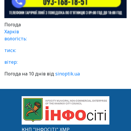
Погода
Харків
вологість:
тиск:
вітер:
Погода на 10 днів від
sinoptik.ua
КНП "ІНФОСІТІ" ХМР