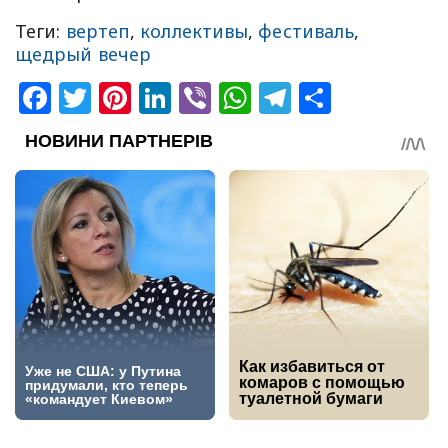
Теги:
вертеп
,
коллективы
,
фестиваль
,
щедрый вечер
Facebook
Twitter
Pinterest
LinkedIn
Viber
WhatsApp
Telegram
Share