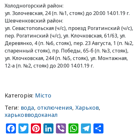
Холодногорский район:
ул. Золочевская, 24 (п. №1, стояк) до 20:00 14.01.19 г.
Шевченковский район:
ул. Севастопольская (ч/с), проезд Рогатинский (ч/с),
пер. Рогатинский (ч/с), ул. Клочковская, 61/63, ул.
Деревянко, 4 (п. №6, стояк), пер. 23 Августа, 1 (п. №2,
спаренный стояк), пр. Победы, 65-б (п. №3, стояк),
ул. Клочковская, 244 (п. №5, стояк), ул. Монтажная,
12-а (п. №2, стояк) до 20:00 14.01.19 г.
Категорія:
Місто
Теги:
вода
,
отключения
,
Харьков
,
харьковводоканал
Facebook
Twitter
Pinterest
LinkedIn
Viber
WhatsApp
Telegram
Share