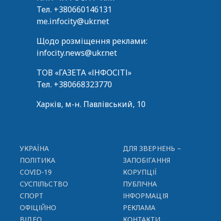
Тел.
+380660146131
me.infocity@ukr.net
Щодо розміщення реклами:
infocity.news@ukr.net
ТОВ «ГАЗЕТА «ІНФОСІТІ»
Тел.
+380668323770
Харків, м-н. Павлівський, 10
УКРАЇНА
ДЛЯ ЗВЕРНЕНЬ –
ПОЛІТИКА
ЗАПОБІГАННЯ
COVID-19
КОРУПЦІЇ
СУСПІЛЬСТВО
ПУБЛІЧНА
СПОРТ
ІНФОРМАЦІЯ
ОФІЦІЙНО
РЕКЛАМА
ВІДЕО
КОНТАКТИ