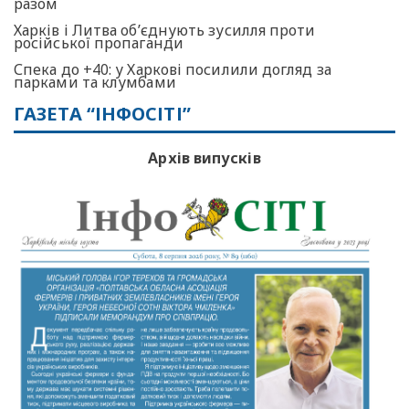
разом
Харків і Литва об’єднують зусилля проти
російської пропаганди
Спека до +40: у Харкові посилили догляд за
парками та клумбами
ГАЗЕТА “ІНФОСІТІ”
Архів випусків