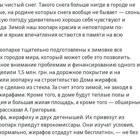
ы чистый снег. Такого снега больше нигде в городе не
е, на родине которых снега вообще не бывает — слоны
кую погоду удивительно хорошо себя чувствуют и
ода. Зимой наш зоопарк красив и неповторим по-
е и яркие впечатления остаются в памяти на всю
зоопарке тщательно подготовлены к зимовке все
 городов мира, который может себе это позволить.
очное внимание проблемам и финансированию одного и
делили 1,5 млн. грн. на дорожное покрытие и на
елили зоопарку на строительство Дома жирафов.
 сделано из стекла. За счет этого зимой, не заходя в
ирафами. Кроме того, в доме будут теплые полы и
ция и большая жилая площадь, а кроме того — обширны
ссказал А. Григорьев.
фа, жирафиху и двух детенышей. Их привезут из
зоопарк приедут еврокомиссары. Они изучат условия,
нормально, жирафов отдадут нам бесплатно», — не без