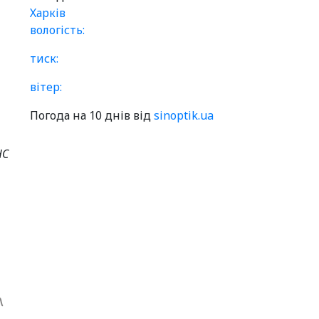
Харків
вологість:
тиск:
вітер:
Погода на 10 днів від
sinoptik.ua
НС