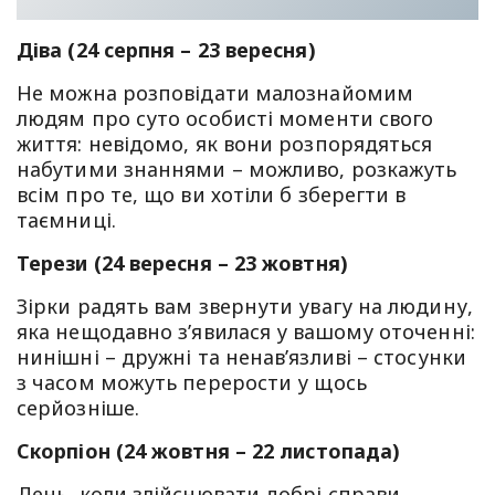
Діва (24 серпня – 23 вересня)
Не можна розповідати малознайомим
людям про суто особисті моменти свого
життя: невідомо, як вони розпорядяться
набутими знаннями – можливо, розкажуть
всім про те, що ви хотіли б зберегти в
таємниці.
Терези (24 вересня – 23 жовтня)
Зірки радять вам звернути увагу на людину,
яка нещодавно з’явилася у вашому оточенні:
нинішні – дружні та ненав’язливі – стосунки
з часом можуть перерости у щось
серйозніше.
Скорпіон (24 жовтня – 22 листопада)
День, коли злійснювати добрі справи