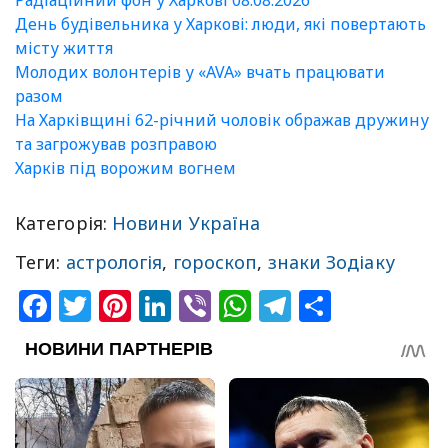
День будівельника у Харкові: люди, які повертають
місту життя
Молодих волонтерів у «AVA» вчать працювати
разом
На Харківщині 62-річний чоловік ображав дружину
та загрожував розправою
Харків під ворожим вогнем
Категорія:
Новини Україна
Теги:
астрологія
,
гороскоп
,
знаки Зодіаку
Facebook
Twitter
Pinterest
LinkedIn
Viber
WhatsApp
Telegram
Share