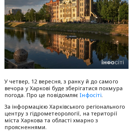
У четвер, 12 вересня, з ранку й до самого
вечора у Харкові буде зберігатися похмура
погода. Про це повiдомляє
Iнфосiтi
.
За інформацією Харківського регіонального
центру з гідрометеорології, на території
міста Харкова та області хмарно з
проясненнями.