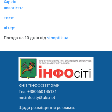
Харків
вологість:
тиск:
вітер:
Погода на 10 днів від
sinoptik.ua
КНП "ІНФОСІТІ" ХМР
Тел.
+380660146131
me.infocity@ukr.net
Щодо розміщення реклами: