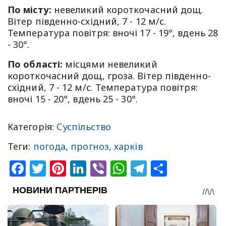
По місту:
невеликий короткочасний дощ.
Вітер південно-східний, 7 - 12 м/с.
Температура повітря: вночі 17 - 19°, вдень 28
- 30°.
По області:
місцями невеликий
короткочасний дощ, гроза. Вітер південно-
східний, 7 - 12 м/с. Температура повітря:
вночі 15 - 20°, вдень 25 - 30°.
Категорія:
Суспільство
Теги:
погода
,
прогноз
,
харків
Facebook
Twitter
Pinterest
LinkedIn
Viber
WhatsApp
Telegram
Share