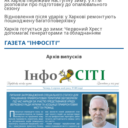
Як Харків переживе наступну зиму: у ХТМ
розповіли про підготовку до опалювального
сезону
Відновлення після ударів: у Харкові ремонтують
пошкоджену багатоповерхівку
Харків готується до зими: Червоний Хрест
допомагає генераторами та обладнанням
ГАЗЕТА “ІНФОСІТІ”
Архів випусків