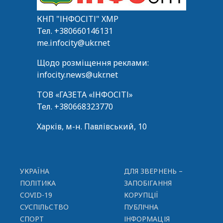
КНП "ІНФОСІТІ" ХМР
Тел.
+380660146131
me.infocity@ukr.net
Щодо розміщення реклами:
infocity.news@ukr.net
ТОВ «ГАЗЕТА «ІНФОСІТІ»
Тел.
+380668323770
Харків, м-н. Павлівський, 10
УКРАЇНА
ДЛЯ ЗВЕРНЕНЬ –
ПОЛІТИКА
ЗАПОБІГАННЯ
COVID-19
КОРУПЦІЇ
СУСПІЛЬСТВО
ПУБЛІЧНА
СПОРТ
ІНФОРМАЦІЯ