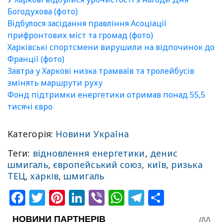
Богодухова (фото)
Відбулося засідання правління Асоціації
прифронтових міст та громад (фото)
Харківські спортсмени вирушили на відпочинок до
Франції (фото)
Завтра у Харкові низка трамваїв та тролейбусів
змінять маршрути руху
Фонд підтримки енергетики отримав понад 55,5
тисячі євро
Категорія:
Новини Україна
Теги:
відновлення енергетики
,
денис
шмигаль
,
європейський союз
,
київ
,
ризька
ТЕЦ
,
харків
,
шмигаль
Facebook
Twitter
Pinterest
LinkedIn
Viber
WhatsApp
Telegram
Share