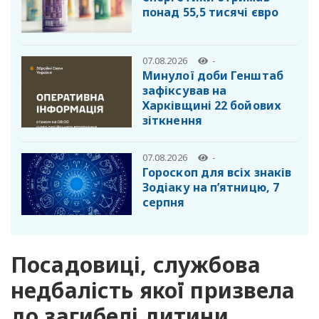
понад 55,5 тисячі євро
07.08.2026
-
Минулої доби Генштаб
зафіксував на
Харківщині 22 бойових
зіткнення
07.08.2026
-
Гороскоп для всіх знаків
Зодіаку на п’ятницю, 7
серпня
Посадовиці, службова
недбалість якої призвела
до загибелі дитини,