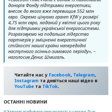
донорів Фонду підтримки енергетики,
внесок до якого вже перевищив 552 млн
євро. Окремо цінуємо грант KfW у розмірі
4,75 млн євро, наданий у квітні цього року
для підтримки української енергосистеми.
Розраховуємо на подальше лідерство
партнерів у зміцненні енергетичної
стійкості нашої країни напередодні
наступного осінньо-зимового періоду», –
наголосив Денис Шмигаль.
Читайте нас у
Facebook
,
Telegram
,
Instagram
та дивіться наші відео в
YouТube
та
TikTok
.
ОСТАННІ НОВИНИ
У Харкові відбулися урочистості з нагоди Дня