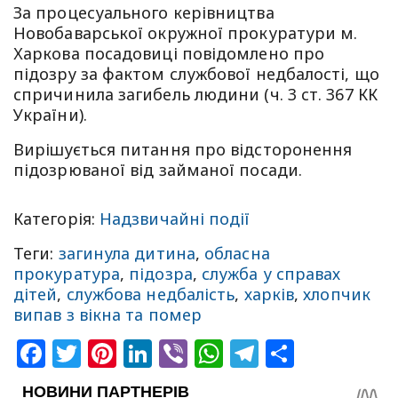
За процесуального керівництва
Новобаварської окружної прокуратури м.
Харкова посадовиці повідомлено про
підозру за фактом службової недбалості, що
спричинила загибель людини (ч. 3 ст. 367 КК
України).
Вирішується питання про відсторонення
підозрюваної від займаної посади.
Категорія:
Надзвичайні події
Теги:
загинула дитина
,
обласна
прокуратура
,
підозра
,
служба у справах
дітей
,
службова недбалість
,
харків
,
хлопчик
випав з вікна та помер
Facebook
Twitter
Pinterest
LinkedIn
Viber
WhatsApp
Telegram
Share