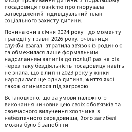
місця проживання дитини. У подальшому
посадовиця повністю проігнорувала
затверджений індивідуальний план
соціального захисту дитини.
Починаючи з січня 2024 року і до моменту
трагедії у травні 2026 року, очільниця
служби взагалі втратила зв’язок із родиною
та обмежилася лише формальним
надсиланням запитів до поліції раз на рік.
Через таку бездіяльність посадовиця навіть
не знала, що в липні 2023 року у жінки
народилася ще одна дитина, життя якої
також опинилося під загрозою.
Встановлено, що за умови належного
виконання чиновницею своїх обов’язків та
своєчасного вилучення хлопчика із
небезпечного середовища, його загибелі
можна було б запобігти.