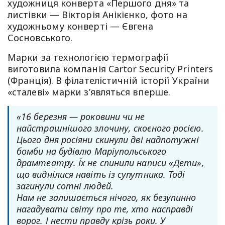
художниця конверта «Першого дня» та
листівки — Вікторія Анікієнко, фото на
художньому конверті — Євгена
Сосновського.
Марки за технологією термографії
виготовила компанія Cartor Security Printers
(Франція). В філателістичній історії України
«сталеві» марки з’являться вперше.
«16 березня — роковини чи не
найстрашнішого злочину, скоєного росією.
Цього дня росіяни скинули дві надпотужні
бомби на будівлю Маріупольського
драмтеатру. Їх не спинили написи «Дети»,
що виднілися навіть із супутника. Тоді
загинули сотні людей.
Нам не залишається нічого, як безупинно
нагадувати світу про те, хто насправді
ворог. І нести правду крізь роки. У