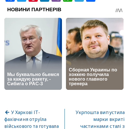
У Харкові ІТ-
Укрпошта випустила
фахівчиня отруїла
марки вкриті
військового та готувала
частинками сталі з