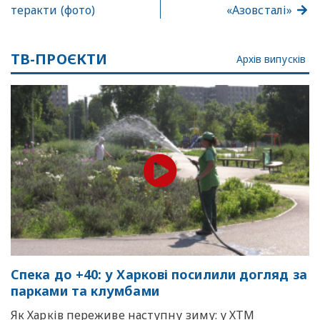
теракти (фото)
«Азовсталі»
ТВ-ПРОЄКТИ
Архів випусків
Спека до +40: у Харкові посилили догляд за
парками та клумбами
Як Харків переживе наступну зиму: у ХТМ