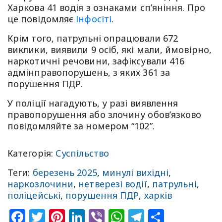
Харкова 41 водія з ознаками сп’яніння. Про
це повідомляє
Інфосіті
.
Крім того, патрульні опрацювали 672
виклики, виявили 9 осіб, які мали, ймовірно,
наркотичні речовини, зафіксували 416
адмінправопорушень, з яких 361 за
порушення ПДР.
У поліції нагадують, у разі виявлення
правопорушення або злочину обов’язково
повідомляйте за номером “102”.
Категорія:
Суспільство
Теги:
березень 2025
,
минулі вихідні
,
наркозлочини
,
нетверезі водії
,
патрульні
,
поліцейські
,
порушення ПДР
,
харків
Facebook
Twitter
Pinterest
LinkedIn
Viber
WhatsApp
Telegram
Share