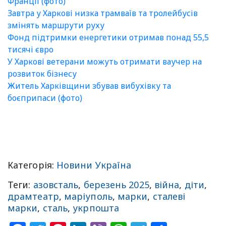
Франції (фото)
Завтра у Харкові низка трамваїв та тролейбусів
змінять маршрути руху
Фонд підтримки енергетики отримав понад 55,5
тисячі євро
У Харкові ветерани можуть отримати ваучер на
розвиток бізнесу
Житель Харківщини збував вибухівку та
боєприпаси (фото)
⠀
⠀
Категорія:
Новини Україна
Теги:
азовсталь
,
березень 2025
,
війна
,
діти
,
драмтеатр
,
маріуполь
,
марки
,
сталеві
марки
,
сталь
,
укрпошта