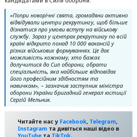
кандидатами в Сили оборони.
«Попри новорічні свята, громадяни активно
відвідували центри рекрутингу, щоб більше
дізнатися про умови вступу на військову
службу. Зараз у центрах рекрутингу по всій
країні відкрито понад 10 000 вакансій у
різних військових формуваннях. Це дає
можливість кожному, хто бажає
долучитися до Сил оборони, обрати
спеціальність, яка найбільше відповідає
його професійним здібностям та
навичкам», – зазначив заступник міністра
оборони України бригадний генерал юстиції
Сергій Мельник.
Читайте нас у
Facebook
,
Telegram
,
Instagram
та дивіться наші відео в
YouТube
та
TikTok
.