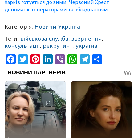
Харків готується до зими: Червоний Хрест
допомагає генераторами та обладнанням
Категорія:
Новини Україна
Теги:
військова служба
,
звернення
,
консультації
,
рекрутинг
,
україна
Facebook
Twitter
Pinterest
LinkedIn
Viber
WhatsApp
Telegram
Share