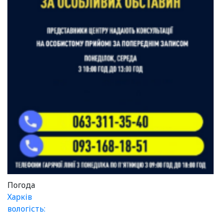
Погода
Харків
вологість: