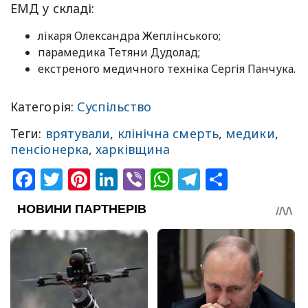
ЕМД у складі:
лікаря Олександра Жеплінського;
парамедика Тетяни Дудолад;
екстреного медичного техніка Сергія Панчука.
Категорія:
Суспільство
Теги:
врятували
,
клінічна смерть
,
медики
,
пенсіонерка
,
харківщина
Facebook
Twitter
Pinterest
LinkedIn
Viber
WhatsApp
Telegram
Share