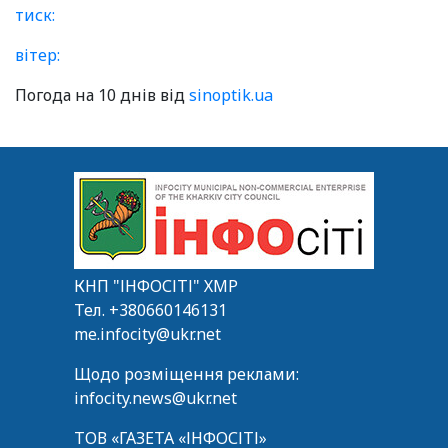
тиск:
вітер:
Погода на 10 днів від
sinoptik.ua
КНП "ІНФОСІТІ" ХМР
Тел.
+380660146131
me.infocity@ukr.net
Щодо розміщення реклами:
infocity.news@ukr.net
ТОВ «ГАЗЕТА «ІНФОСІТІ»