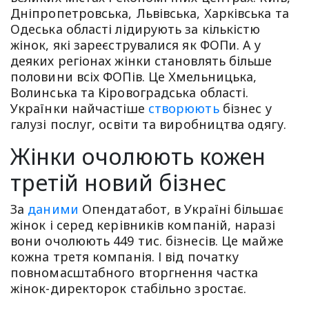
Дніпропетровська, Львівська, Харківська та
Одеська області лідирують за кількістю
жінок, які зареєструвалися як ФОПи. А у
деяких регіонах жінки становлять більше
половини всіх ФОПів. Це Хмельницька,
Волинська та Кіровоградська області.
Українки найчастіше
створюють
бізнес у
галузі послуг, освіти та виробництва одягу.
Жінки очолюють кожен
третій новий бізнес
За
даними
Опендатабот, в Україні більшає
жінок і серед керівників компаній, наразі
вони очолюють 449 тис. бізнесів. Це майже
кожна третя компанія. І від початку
повномасштабного вторгнення частка
жінок-директорок стабільно зростає.