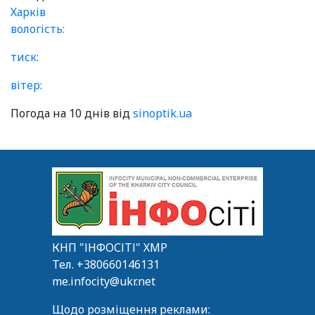
Харків
вологість:
тиск:
вітер:
Погода на 10 днів від
sinoptik.ua
КНП "ІНФОСІТІ" ХМР
Тел.
+380660146131
me.infocity@ukr.net
Щодо розміщення реклами: