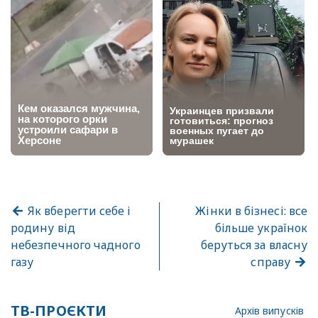
Як вберегти себе і
Жінки в бізнесі: все
родину від
більше українок
небезпечного чадного
беруться за власну
газу
справу
ТВ-ПРОЄКТИ
Архів випусків