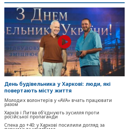
День будівельника у Харкові: люди, які
повертають місту життя
Молодих волонтерів у «AVA» вчать працювати
разом
Харків і Литва об’єднують зусилля проти
російської пропаганди
Спека до +40: у Харкові посилили догляд за
парками та клумбами