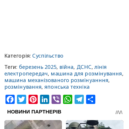
Категорія:
Суспільство
Теги:
березень 2025
,
війна
,
ДСНС
,
лінія
електропередач
,
машина для розмінування
,
машина механізованого розмінуанння
,
розмінування
,
японська техніка
Facebook
Twitter
Pinterest
LinkedIn
Viber
WhatsApp
Telegram
Share