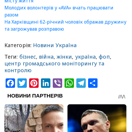
місту життя
Молодих волонтерів у «AVA» вчать працювати
разом
На Харківщині 62-річний чоловік ображав дружину
та загрожував розправою
Категорія:
Новини Україна
Теги:
бізнес
,
війна
,
жінки
,
україна
,
фоп
,
центр громадського моніторингу та
контролю
Facebook
Twitter
Pinterest
LinkedIn
Viber
WhatsApp
Telegram
Share