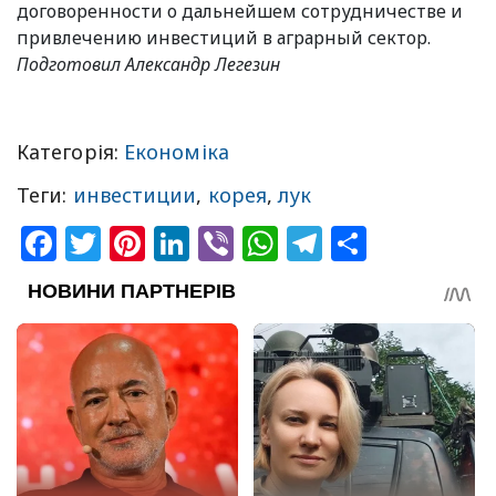
договоренности о дальнейшем сотрудничестве и
привлечению инвестиций в аграрный сектор.
Подготовил Александр Легезин
Категорія:
Економіка
Теги:
инвестиции
,
корея
,
лук
Facebook
Twitter
Pinterest
LinkedIn
Viber
WhatsApp
Telegram
Share