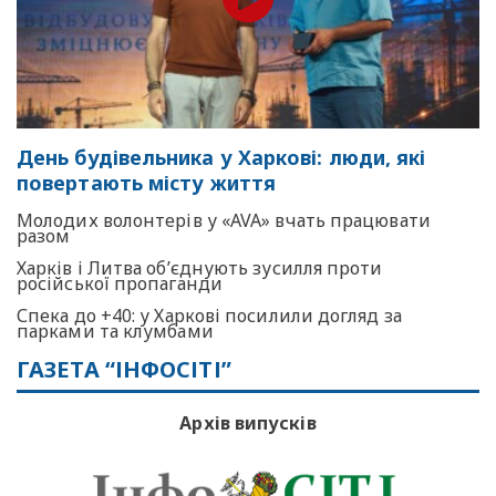
День будівельника у Харкові: люди, які
повертають місту життя
Молодих волонтерів у «AVA» вчать працювати
разом
Харків і Литва об’єднують зусилля проти
російської пропаганди
Спека до +40: у Харкові посилили догляд за
парками та клумбами
ГАЗЕТА “ІНФОСІТІ”
Архів випусків