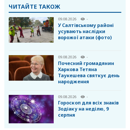
ЧИТАЙТЕ ТАКОЖ
09.08.2026
-
У Салтівському районі
усувають наслідки
ворожої атаки (фото)
09.08.2026
-
Почесний громадянин
Харкова Тетяна
Таукешева святкує день
народження
09.08.2026
-
Гороскоп для всіх знаків
Зодіаку на неділю, 9
серпня