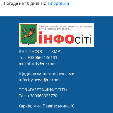
Погода на 10 днів від
sinoptik.ua
КНП "ІНФОСІТІ" ХМР
Тел.
+380660146131
me.infocity@ukr.net
Щодо розміщення реклами:
infocity.news@ukr.net
ТОВ «ГАЗЕТА «ІНФОСІТІ»
Тел.
+380668323770
Харків, м-н. Павлівський, 10