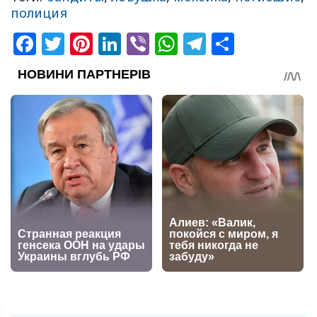
полиция
Facebook
Twitter
Pinterest
LinkedIn
Viber
WhatsApp
Telegram
Share