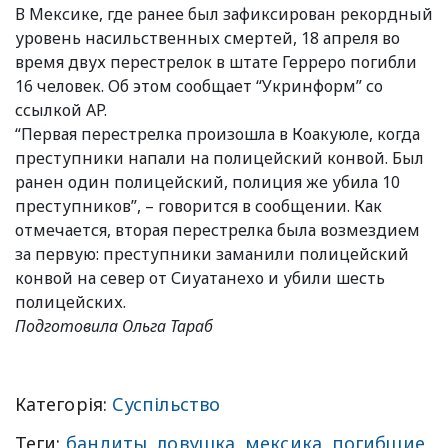
В Мексике, где ранее был зафиксирован рекордный
уровень насильственных смертей, 18 апреля во
время двух перестрелок в штате Герреро погибли
16 человек. Об этом сообщает “Укринформ” со
ссылкой AP.
“Первая перестрелка произошла в Коакуюле, когда
преступники напали на полицейский конвой. Был
ранен один полицейский, полиция же убила 10
преступников”, – говорится в сообщении. Как
отмечается, вторая перестрелка была возмездием
за первую: преступники заманили полицейский
конвой на север от Сиуатанехо и убили шесть
полицейских.
Подготовила Ольга Тараб
Категорія:
Суспільство
Теги:
бандиты
,
ловушка
,
мексика
,
погибшие
,