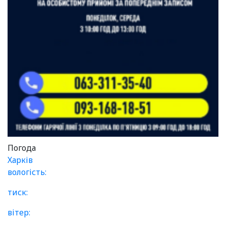
Погода
Харків
вологість:
тиск:
вітер: