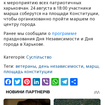
к мероприятию всех патриотичных
харьковчан. 24 августа в 18:00 участники
марша соберутся на площади Конституции,
чтобы организованно пройти маршем по
центру города.
Ранее мы сообщали о
программе
празднования Дня Независимости и Дня
города в Харькове.
Категорія:
Суспільство
Теги:
ветераны
,
день независимости
,
марш
,
площадь конституции
Facebook
Twitter
Pinterest
LinkedIn
Viber
WhatsApp
Telegram
Share