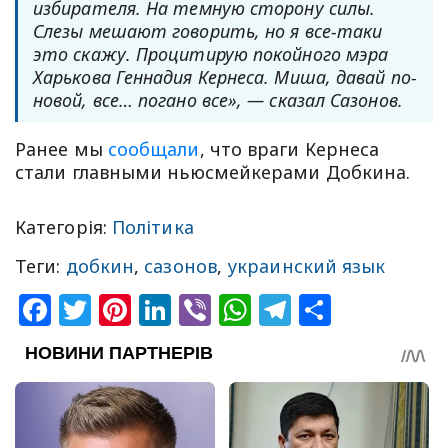
избирателя. На темную сторону силы.
Слезы мешают говорить, но я все-таки
это скажу. Процитирую покойного мэра
Харькова Геннадия Кернеса. Миша, давай по-
новой, все… погано все», — сказал Сазонов.
Ранее мы
сообщали
, что враги Кернеса
стали главными ньюсмейкерами Добкина.
Категорія:
Політика
Теги:
добкин
,
сазонов
,
украинский язык
Facebook
Twitter
Pinterest
LinkedIn
Viber
WhatsApp
Telegram
Share