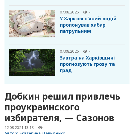
07.08.2026
-
У Харкові п’яний водій
пропонував хабар
патрульним
07.08.2026
-
Завтра на Харківщині
прогнозують грозу та
град
Добкин решил привлечь
проукраинского
избирателя, — Сазонов
12.08.2021 13:18
-
Автор:
Екатерина Давиденко