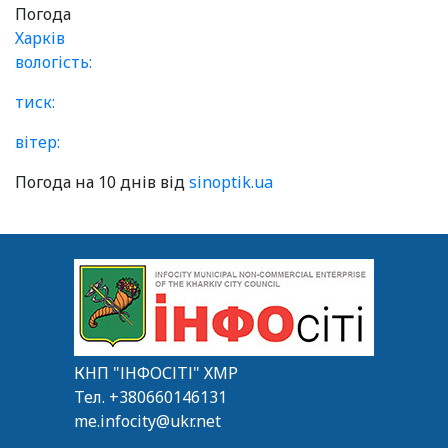
Погода
Харків
вологість:
тиск:
вітер:
Погода на 10 днів від
sinoptik.ua
КНП "ІНФОСІТІ" ХМР
Тел.
+380660146131
me.infocity@ukr.net