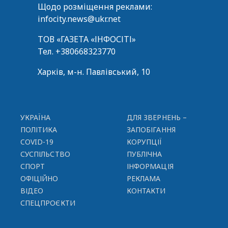
Щодо розміщення реклами:
infocity.news@ukr.net
ТОВ «ГАЗЕТА «ІНФОСІТІ»
Тел.
+380668323770
Харків, м-н. Павлівський, 10
УКРАЇНА
ДЛЯ ЗВЕРНЕНЬ –
ПОЛІТИКА
ЗАПОБІГАННЯ
COVID-19
КОРУПЦІЇ
СУСПІЛЬСТВО
ПУБЛІЧНА
СПОРТ
ІНФОРМАЦІЯ
ОФІЦІЙНО
РЕКЛАМА
ВІДЕО
КОНТАКТИ
СПЕЦПРОЄКТИ