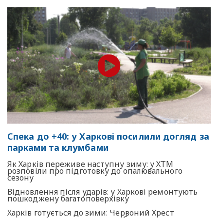
Спека до +40: у Харкові посилили догляд за
парками та клумбами
Як Харків переживе наступну зиму: у ХТМ
розповіли про підготовку до опалювального
сезону
Відновлення після ударів: у Харкові ремонтують
пошкоджену багатоповерхівку
Харків готується до зими: Червоний Хрест