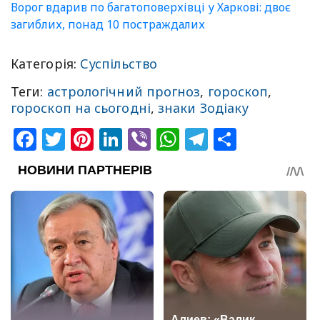
Ворог вдарив по багатоповерхівці у Харкові: двоє
загиблих, понад 10 постраждалих
Категорія:
Суспільство
Теги:
астрологічний прогноз
,
гороскоп
,
гороскоп на сьогодні
,
знаки Зодіаку
Facebook
Twitter
Pinterest
LinkedIn
Viber
WhatsApp
Telegram
Share