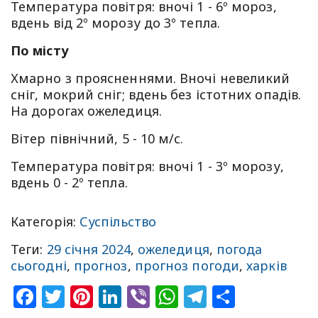
Температура повітря: вночі 1 - 6º мороз,
вдень від 2º морозу до 3º тепла.
По місту
Хмарно з проясненнями. Вночі невеликий
сніг, мокрий сніг; вдень без істотних опадів.
На дорогах ожеледиця.
Вітер північний, 5 - 10 м/с.
Температура повітря: вночі 1 - 3º морозу,
вдень 0 - 2º тепла.
Категорія:
Суспільство
Теги:
29 січня 2024
,
ожеледиця
,
погода
сьогодні
,
прогноз
,
прогноз погоди
,
харків
Facebook
Twitter
Pinterest
LinkedIn
Viber
WhatsApp
Telegram
Share