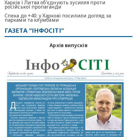
Харків і Литва об’єднують зусилля проти
російської пропаганди
Спека до +40: у Харкові посилили догляд за
парками та клумбами
ГАЗЕТА “ІНФОСІТІ”
Архів випусків