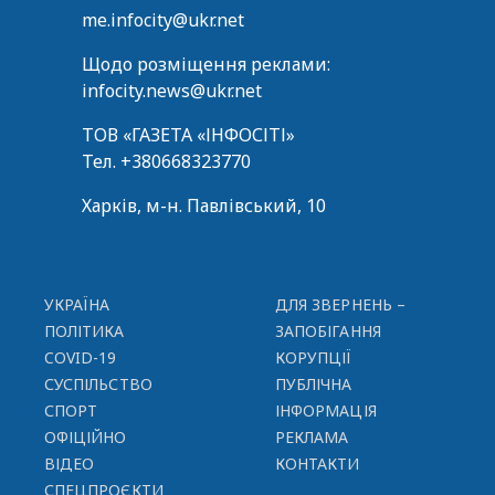
me.infocity@ukr.net
Щодо розміщення реклами:
infocity.news@ukr.net
ТОВ «ГАЗЕТА «ІНФОСІТІ»
Тел.
+380668323770
Харків, м-н. Павлівський, 10
УКРАЇНА
ДЛЯ ЗВЕРНЕНЬ –
ПОЛІТИКА
ЗАПОБІГАННЯ
COVID-19
КОРУПЦІЇ
СУСПІЛЬСТВО
ПУБЛІЧНА
СПОРТ
ІНФОРМАЦІЯ
ОФІЦІЙНО
РЕКЛАМА
ВІДЕО
КОНТАКТИ
СПЕЦПРОЄКТИ