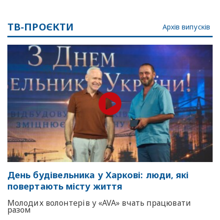
ТВ-ПРОЄКТИ
Архів випусків
День будівельника у Харкові: люди, які
повертають місту життя
Молодих волонтерів у «AVA» вчать працювати
разом