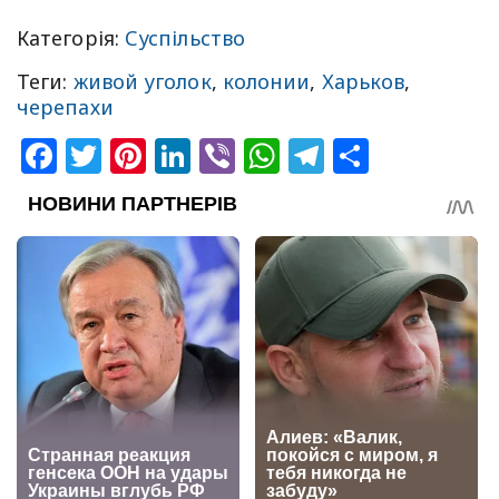
Категорія:
Суспільство
Теги:
живой уголок
,
колонии
,
Харьков
,
черепахи
Facebook
Twitter
Pinterest
LinkedIn
Viber
WhatsApp
Telegram
Share