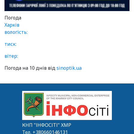
Погода
Харків
вологість:
тиск:
вітер:
Погода на 10 днів від
sinoptik.ua
КНП "ІНФОСІТІ" ХМР
Тел.
+380660146131