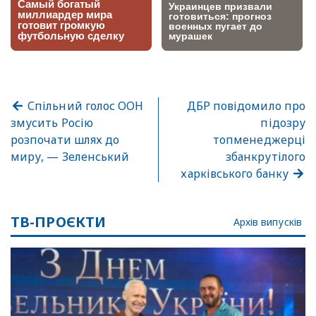
Спільний голос ООН
ДБР повідомило про
змусить Росію
підозру
розпочати шлях до
топменеджерці
миру, — Зеленський
збанкрутілого
харківського банку
ТВ-ПРОЄКТИ
Архів випусків