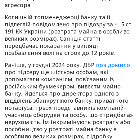
агресора.
Колишній топменеджерці банку та її
підлеглій повідомлено про підозру за ч. 5 ст.
191 КК України (розтрата майна в особливо
великих розмірах). Санкція статті
передбачає покарання у вигляді
позбавлення волі на строк до 12 років.
Раніше, у грудні 2024 року, ДБР
повідомило
про підозру ще шістьом особам, які
допомагали компаніям, пов’язаним із
російським букмекером, вивести майно
банку. Йдеться про директора одного з
відділень збанкрутілого банку, приватного
нотаріуса, трьох представників компаній-
учасниць оборудки та особу, що «придбала»
нерухомість. Їм інкримінують розтрату або
пособництво у розтраті майна банку в
особливо великих розмірах, підробку