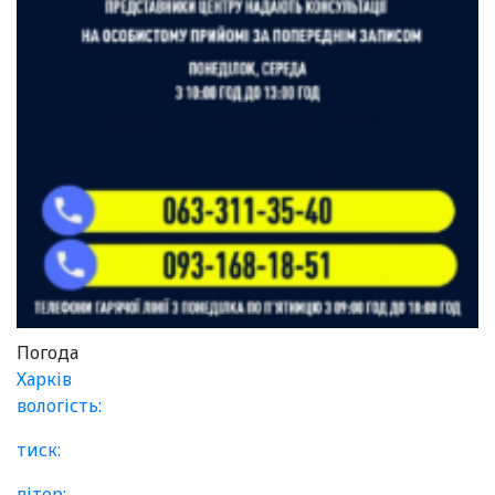
Погода
Харків
вологість:
тиск:
вітер: