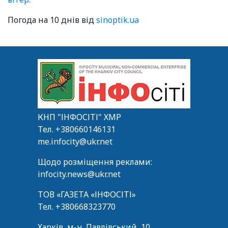
Погода на 10 днів від
sinoptik.ua
КНП "ІНФОСІТІ" ХМР
Тел.
+380660146131
me.infocity@ukr.net
Щодо розміщення реклами:
infocity.news@ukr.net
ТОВ «ГАЗЕТА «ІНФОСІТІ»
Тел.
+380668323770
Харків, м-н. Павлівський, 10