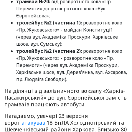
трамвай №20:
від розвротного кола «Пр.
Перемоги» до розворотного кола «Вул.
Європейська»;
тролейбус №2 (частина 1):
розворотне коло
«Пр. Жуковського» - майдан Конституції
(через вул. Академіка Проскури, Харківське
шосе, вул. Сумську);
тролейбус №2 (частина 2):
розворотне коло
«Пр. Жуковського» - розворотне коло «Пр.
Перемоги» (через вул. Академіка Проскури,
Харківське шосе, вул. Дерев'янка, вул. Ахсарова,
пр. Людвіга Свободи).
На ділянці від залізничного вокзалу «Харків-
Пасажирський» до вул. Європейської замість
трамваїв працюють автобуси.
Нагадаємо, увечері 23 вересня
ворог
атакував
18 БпЛА Холодногірський та
Шевченківський райони Харкова. Близько 80