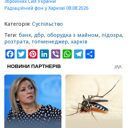
Збройних Сил України
Радіаційний фон у Харкові 08.08.2026
Категорія:
Суспільство
Теги:
банк
,
дбр
,
оборудка з майном
,
підозра
,
розтрата
,
топменеджер
,
харків
Facebook
Twitter
Pinterest
LinkedIn
Viber
WhatsApp
Telegram
Share