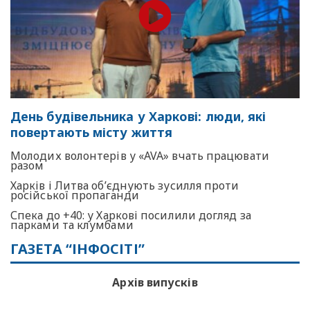
День будівельника у Харкові: люди, які
повертають місту життя
Молодих волонтерів у «AVA» вчать працювати
разом
Харків і Литва об’єднують зусилля проти
російської пропаганди
Спека до +40: у Харкові посилили догляд за
парками та клумбами
ГАЗЕТА “ІНФОСІТІ”
Архів випусків