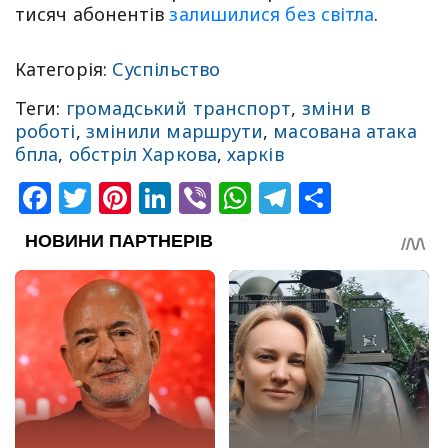
тисяч абонентів
залишилися без світла
.
Категорія:
Суспільство
Теги:
громадський транспорт
,
зміни в
роботі
,
змінили маршрути
,
масована атака
бпла
,
обстріл Харкова
,
харків
Facebook
Twitter
Pinterest
LinkedIn
Viber
WhatsApp
Telegram
Share