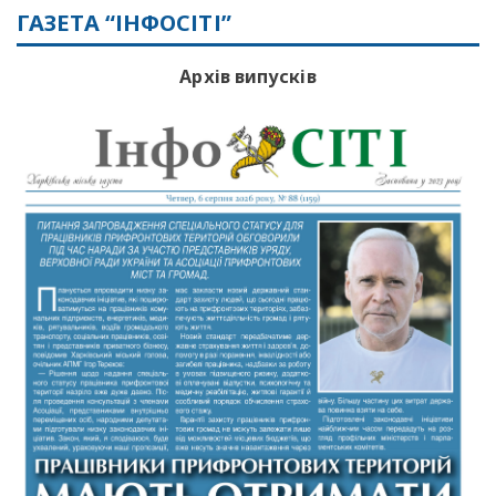
ГАЗЕТА “ІНФОСІТІ”
Архів випусків