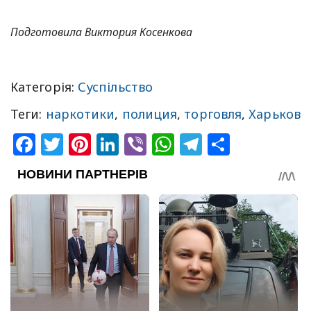
Подготовила Виктория Косенкова
Категорія:
Суспільство
Теги:
наркотики
,
полиция
,
торговля
,
Харьков
Facebook
Twitter
Pinterest
LinkedIn
Viber
WhatsApp
Telegram
Share