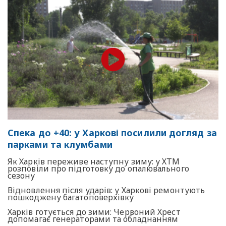
Спека до +40: у Харкові посилили догляд за
парками та клумбами
Як Харків переживе наступну зиму: у ХТМ
розповіли про підготовку до опалювального
сезону
Відновлення після ударів: у Харкові ремонтують
пошкоджену багатоповерхівку
Харків готується до зими: Червоний Хрест
допомагає генераторами та обладнанням