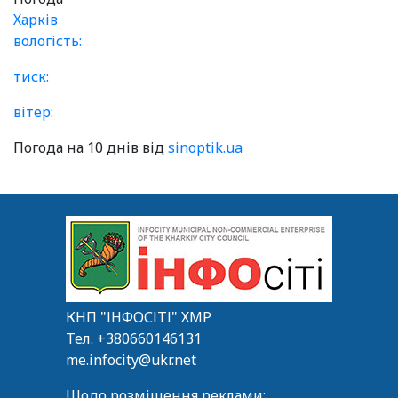
Харків
вологість:
тиск:
вітер:
Погода на 10 днів від
sinoptik.ua
КНП "ІНФОСІТІ" ХМР
Тел.
+380660146131
me.infocity@ukr.net
Щодо розміщення реклами: