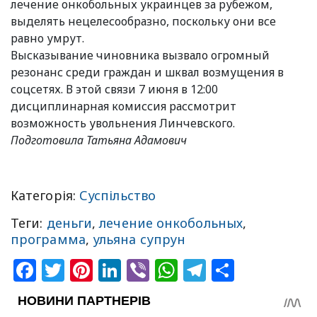
лечение онкобольных украинцев за рубежом,
выделять нецелесообразно, поскольку они все
равно умрут.
Высказывание чиновника вызвало огромный
резонанс среди граждан и шквал возмущения в
соцсетях. В этой связи 7 июня в 12:00
дисциплинарная комиссия рассмотрит
возможность увольнения Линчевского.
Подготовила Татьяна Адамович
Категорія:
Суспільство
Теги:
деньги
,
лечение онкобольных
,
программа
,
ульяна супрун
Facebook
Twitter
Pinterest
LinkedIn
Viber
WhatsApp
Telegram
Share