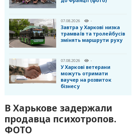
до Франції (фото)
07.08.2026
-
Завтра у Харкові низка
трамваїв та тролейбусів
змінять маршрути руху
07.08.2026
-
У Харкові ветерани
можуть отримати
ваучер на розвиток
бізнесу
В Харькове задержали
продавца психотропов.
ФОТО