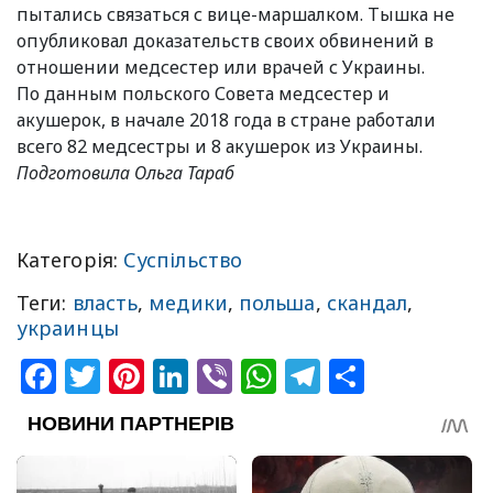
пытались связаться с вице-маршалком. Тышка не
опубликовал доказательств своих обвинений в
отношении медсестер или врачей с Украины.
По данным польского Совета медсестер и
акушерок, в начале 2018 года в стране работали
всего 82 медсестры и 8 акушерок из Украины.
Подготовила Ольга Тараб
Категорія:
Суспільство
Теги:
власть
,
медики
,
польша
,
скандал
,
украинцы
Facebook
Twitter
Pinterest
LinkedIn
Viber
WhatsApp
Telegram
Share