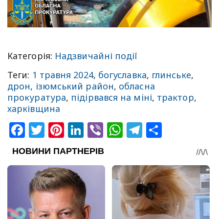
Категорія:
Надзвичайні події
Теги:
1 травня 2024
,
богуславка
,
глинське
,
дрон
,
ізюмський район
,
обласна
прокуратура
,
підірвався на міні
,
трактор
,
харківщина
Facebook
Twitter
Pinterest
LinkedIn
Viber
WhatsApp
Telegram
Share