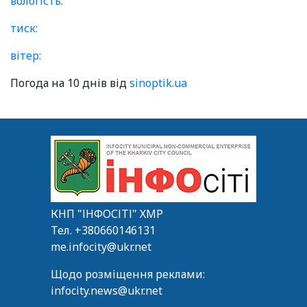
вологість:
тиск:
вітер:
Погода на 10 днів від
sinoptik.ua
КНП "ІНФОСІТІ" ХМР
Тел.
+380660146131
me.infocity@ukr.net
Щодо розміщення реклами:
infocity.news@ukr.net