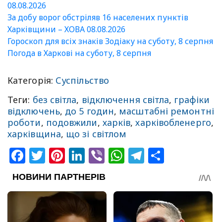
08.08.2026
За добу ворог обстріляв 16 населених пунктів
Харківщини – ХОВА 08.08.2026
Гороскоп для всіх знаків Зодіаку на суботу, 8 серпня
Погода в Харкові на суботу, 8 серпня
Категорія:
Суспільство
Теги:
без світла
,
відключення світла
,
графіки
відключень
,
до 5 годин
,
масштабні ремонтні
роботи
,
подовжили
,
харків
,
харківобленерго
,
харківщина
,
що зі світлом
Facebook
Twitter
Pinterest
LinkedIn
Viber
WhatsApp
Telegram
Share