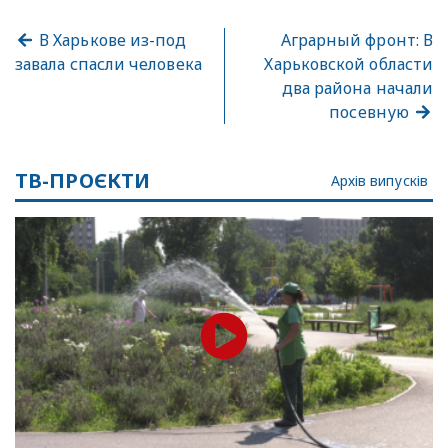
В Харькове из-под
Аграрный фронт: В
завала спасли человека
Харьковской области
два района начали
посевную
ТВ-ПРОЄКТИ
Архів випусків