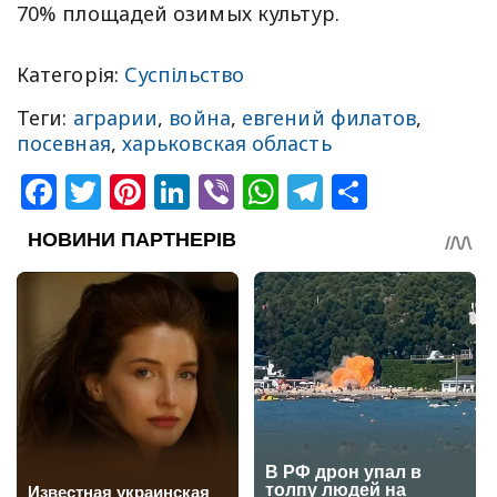
70% площадей озимых культур.
Категорія:
Суспільство
Теги:
аграрии
,
война
,
евгений филатов
,
посевная
,
харьковская область
Facebook
Twitter
Pinterest
LinkedIn
Viber
WhatsApp
Telegram
Share