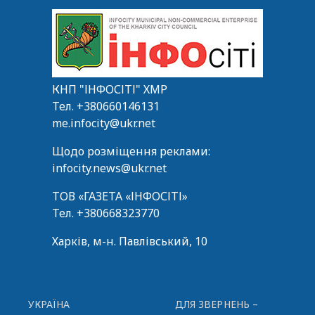
КНП "ІНФОСІТІ" ХМР
Тел.
+380660146131
me.infocity@ukr.net
Щодо розміщення реклами:
infocity.news@ukr.net
ТОВ «ГАЗЕТА «ІНФОСІТІ»
Тел.
+380668323770
Харків, м-н. Павлівський, 10
УКРАЇНА
ДЛЯ ЗВЕРНЕНЬ –