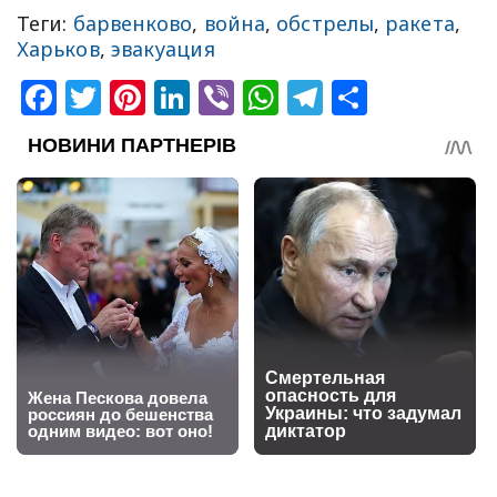
Теги:
барвенково
,
война
,
обстрелы
,
ракета
,
Харьков
,
эвакуация
Facebook
Twitter
Pinterest
LinkedIn
Viber
WhatsApp
Telegram
Share