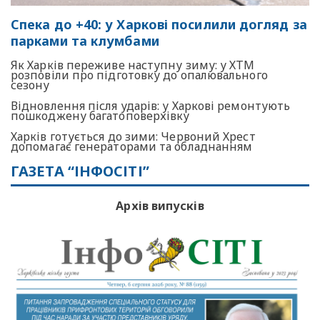
Спека до +40: у Харкові посилили догляд за
парками та клумбами
Як Харків переживе наступну зиму: у ХТМ
розповіли про підготовку до опалювального
сезону
Відновлення після ударів: у Харкові ремонтують
пошкоджену багатоповерхівку
Харків готується до зими: Червоний Хрест
допомагає генераторами та обладнанням
ГАЗЕТА “ІНФОСІТІ”
Архів випусків