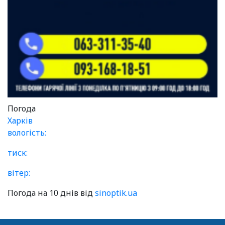
Погода
Харків
вологість:
тиск:
вітер:
Погода на 10 днів від
sinoptik.ua