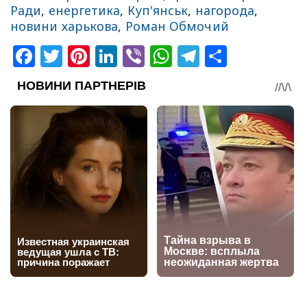
Ради
,
енергетика
,
Куп'янськ
,
нагорода
,
новини харькова
,
Роман Обмочий
Facebook
Twitter
Pinterest
LinkedIn
Viber
WhatsApp
Telegram
Share