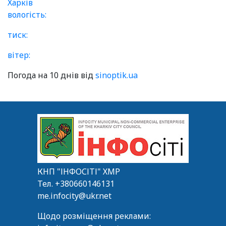
Харків
вологість:
тиск:
вітер:
Погода на 10 днів від
sinoptik.ua
КНП "ІНФОСІТІ" ХМР
Тел.
+380660146131
me.infocity@ukr.net
Щодо розміщення реклами: