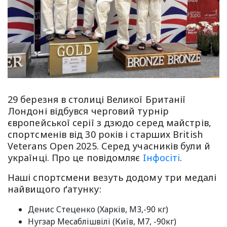
29 березня в столиці Великої Британії
Лондоні відбувся черговий турнір
європейської серії з дзюдо серед майстрів,
спортсменів від 30 років і старших British
Veterans Open 2025. Серед учасників були й
українці. Про це повідомляє
Iнфосiтi
.
Наші спортсмени везуть додому три медалі
найвищого ґатунку:
Денис Стеценко (Харків, М3,-90 кг)
Нугзар Месаблішвілі (Київ, М7, -90кг)