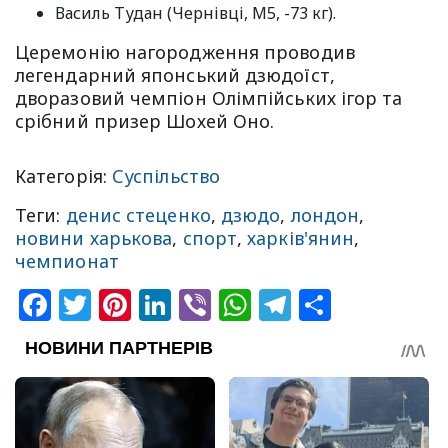
Василь Тудан (Чернівці, М5, -73 кг).
Церемонію нагородження проводив
легендарний японський дзюдоїст,
дворазовий чемпіон Олімпійських ігор та
срібний призер Шохей Оно.
Категорія:
Суспільство
Теги:
денис стеценко
,
дзюдо
,
лондон
,
новини харькова
,
спорт
,
харків'янин
,
чемпионат
Facebook
Twitter
Pinterest
LinkedIn
Viber
WhatsApp
Telegram
Share