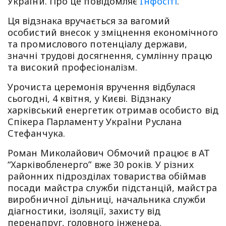
України. Про це повідомляє
Iнфосiтi
.
Ця відзнака вручається за вагомий
особистий внесок у зміцнення економічного
та промислового потенціалу держави,
значні трудові досягнення, сумлінну працю
та високий професіоналізм.
Урочиста церемонія вручення відбулася
сьогодні, 4 квітня, у Києві. Відзнаку
харківський енергетик отримав особисто від
Спікера Парламенту України Руслана
Стефанчука.
Роман Миколайович Обмочий працює в АТ
“Харківобленерго” вже 30 років. У різних
районних підрозділах товариства обіймав
посади майстра служби підстанцій, майстра
виробничної дільниці, начальника служби
діагностики, ізоляції, захисту від
перенапруг, головного інженера.