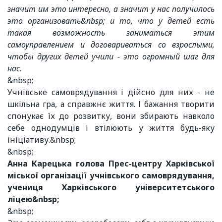
значит им это интересно, а значит у нас получилось
это организовать&nbsp; и то, что у детей есть
такая возможность заниматься этим
самоуправлением и договариваться со взрослыми,
чтобы других детей учили - это огромный шаг для
нас.
&nbsp;
Учнівське самоврядування і дійсно для них - не
шкільна гра, а справжнє життя. І бажання творити
спонукає їх до розвитку, вони збирають навколо
себе однодумців і втілюють у життя будь-яку
ініціативу.&nbsp;
&nbsp;
Анна Карецька голова Прес-центру Харківської
міської організації учнівського самоврядування,
учениця Харківського університетського
ліцею&nbsp;
&nbsp;