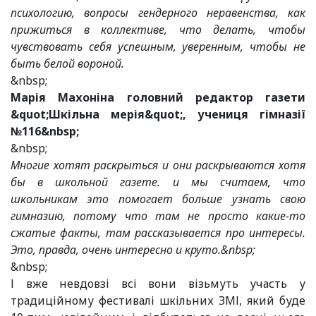
психологию, вопросы гендерного неравенства, как
прижиться в коллективе, что делать, чтобы
чувствовать себя успешным, уверенным, чтобы не
быть белой вороной.
&nbsp;
Марія Махоніна головний редактор газети
&quot;Шкільна мерія&quot;, учениця гімназії
№116&nbsp;
&nbsp;
Многие хотят раскрыться и они раскрываются хотя
бы в школьной газете. и мы считаем, что
школьникам это помогает больше узнать свою
гимназию, потому что там не просто какие-то
сжатые факты, там рассказывается про интересы.
Это, правда, очень интересно и круто.&nbsp;
&nbsp;
І вже невдовзі всі вони візьмуть участь у
традиційному фестивалі шкільних ЗМІ, який буде