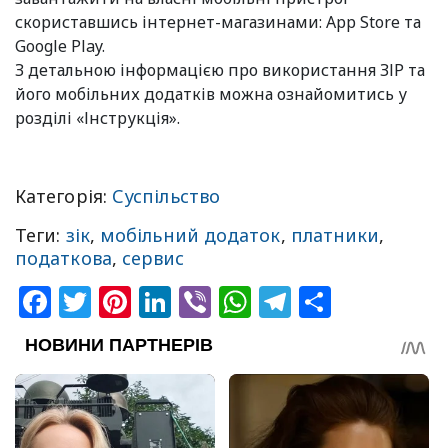
скориставшись інтернет-магазинами: App Store та
Google Play.
З детальною інформацією про використання ЗІР та
його мобільних додатків можна ознайомитись у
розділі «Інструкція».
Категорія:
Суспільство
Теги:
зік
,
мобільний додаток
,
платники
,
податкова
,
сервис
Facebook
Twitter
Pinterest
LinkedIn
Viber
WhatsApp
Telegram
Share