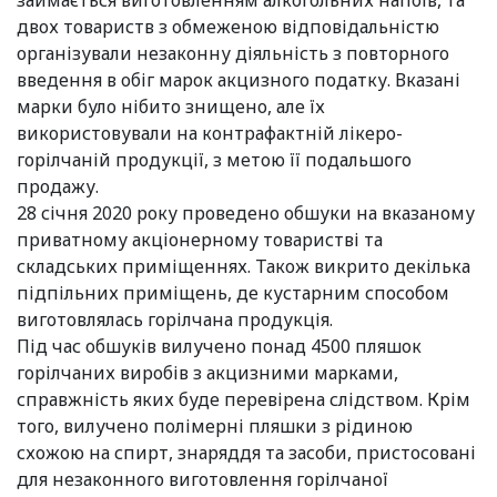
двох товариств з обмеженою відповідальністю
організували незаконну діяльність з повторного
введення в обіг марок акцизного податку. Вказані
марки було нібито знищено, але їх
використовували на контрафактній лікеро-
горілчаній продукції, з метою її подальшого
продажу.
28 січня 2020 року проведено обшуки на вказаному
приватному акціонерному товаристві та
складських приміщеннях. Також викрито декілька
підпільних приміщень, де кустарним способом
виготовлялась горілчана продукція.
Під час обшуків вилучено понад 4500 пляшок
горілчаних виробів з акцизними марками,
справжність яких буде перевірена слідством. Крім
того, вилучено полімерні пляшки з рідиною
схожою на спирт, знаряддя та засоби, пристосовані
для незаконного виготовлення горілчаної