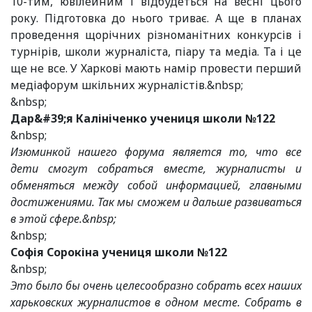
10-тим, ювілейним і відбудеться на весні цього
року. Підготовка до нього триває. А ще в планах
проведення щорічних різноманітних конкурсів і
турнірів, школи журналіста, піару та медіа. Та і це
ще не все. У Харкові мають намір провести перший
медіафорум шкільних журналістів.&nbsp;
&nbsp;
Дар&#39;я Калініченко учениця школи №122
&nbsp;
Изюминкой нашего форума является то, что все
дети смогут собраться вместе, журналисты и
обменяться между собой информацией, главными
достижениями. Так мы сможем и дальше развиваться
в этой сфере.&nbsp;
&nbsp;
Софія Сорокіна учениця школи №122
&nbsp;
Это было бы очень целесообразно собрать всех наших
харьковских журналистов в одном месте. Собрать в