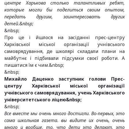
центре Харькова столько талантливых ребят,
которые могли бы поделиться своим опытом,
передать другим, заинтересовать других
детей.&nbsp;
&nbsp;
Про це і йшлося на засіданні прес-центру
Харківської міської організації учнівського
самоврядування, де школярі складали плани на
майбутнє і підбивали підсумки своєї роботи. А
пишатися їм є чим.&nbsp;
&nbsp;
Михайло Даценко заступник голови Прес-
центру Харківської міської організації
учнівського самоврядування, учень Харківського
університетського ліцею&nbsp;
&nbsp;
Все вместе мы очень много достигли. Во-первых, это
сама школьная газета. вы видите их очень, очень
много и вообще, то, что дети это делают, это