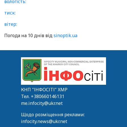
вологість:
тиск:
вітер:
Погода на 10 днів від
sinoptik.ua
КНП "ІНФОСІТІ" ХМР
Тел.
+380660146131
me.infocity@ukr.net
Щодо розміщення реклами:
infocity.news@ukr.net