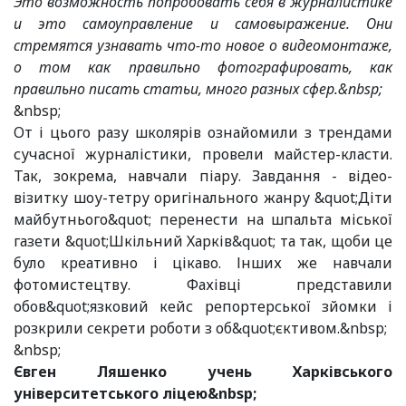
Это возможность попробовать себя в журналистике
и это самоуправление и самовыражение. Они
стремятся узнавать что-то новое о видеомонтаже,
о том как правильно фотографировать, как
правильно писать статьи, много разных сфер.&nbsp;
&nbsp;
От і цього разу школярів ознайомили з трендами
сучасної журналістики, провели майстер-класти.
Так, зокрема, навчали піару. Завдання - відео-
візитку шоу-тетру оригінального жанру &quot;Діти
майбутнього&quot; перенести на шпальта міської
газети &quot;Шкільний Харків&quot; та так, щоби це
було креативно і цікаво. Інших же навчали
фотомистецтву. Фахівці представили
обов&quot;язковий кейс репортерської зйомки і
розкрили секрети роботи з об&quot;єктивом.&nbsp;
&nbsp;
Євген Ляшенко учень Харківського
університетського ліцею&nbsp;