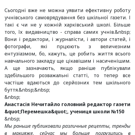
Сьогодні вже не можна уявити ефективну роботу
учнівського самоврядування без шкільної газети. І
такі є чи не у кожній харківський школі. Більше
того, їх видавництво - справа самих учнів.&nbsp;
Вони і редактори, і журналісти, і автори статей, і
фотографи, які прцюють з величезним
ентузіазмом, бо, кажуть, це робить життя всього
навчального закладу ще цікавішим і насиченішим.
А ще зазначають, якщо раніше публікували
здебільшого розважальні статті, то тепер все
частіше вдаються до серйозних тем шкільного
буття.&nbsp;&nbsp;
&nbsp;
Анастасія Нечитайло головний редактор газети
&quot;Перемешка&quot;, учениця школи №150
&nbsp;
Мы раньше публиковали различные рецепты, тренды
в макияже, сейчас мы больше погрузились в