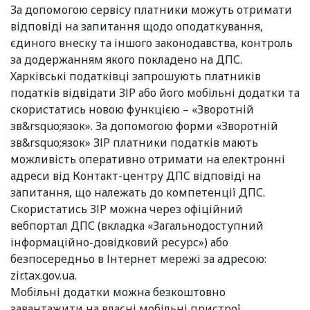
За допомогою сервісу платники можуть отримати
відповіді на запитання щодо оподаткування,
єдиного внеску та іншого законодавства, контроль
за додержанням якого покладено на ДПС.
Харківські податківці запрошують платників
податків відвідати ЗІР або його мобільні додатки та
скористатись новою функцією – «Зворотній
зв&rsquo;язок». За допомогою форми «Зворотній
зв&rsquo;язок» ЗІР платники податків мають
можливість оперативно отримати на електронні
адреси від Контакт-центру ДПС відповіді на
запитання, що належать до компетенції ДПС.
Скористатись ЗІР можна через офіційний
вебпортал ДПС (вкладка «Загальнодоступний
інформаційно-довідковий ресурс») або
безпосередньо в Інтернет мережі за адресою:
zir.tax.gov.ua.
Мобільні додатки можна безкоштовно
завантажити на власні мобільні пристрої