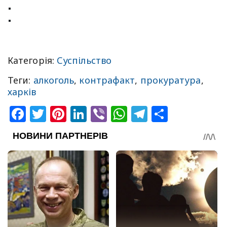
Категорія:
Суспільство
Теги:
алкоголь
,
контрафакт
,
прокуратура
,
харків
Facebook
Twitter
Pinterest
LinkedIn
Viber
WhatsApp
Telegram
Share