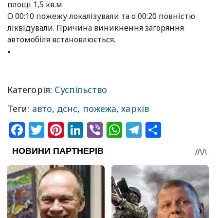
площі 1,5 кв.м.
О 00:10 пожежу локалізували та о 00:20 повністю
ліквідували. Причина виникнення загоряння
автомобіля встановлюється.
Категорія:
Суспільство
Теги:
авто
,
дснс
,
пожежа
,
харків
Facebook
Twitter
Pinterest
LinkedIn
Viber
WhatsApp
Telegram
Share