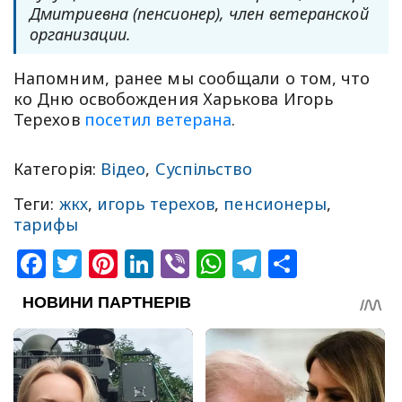
Дмитриевна (пенсионер), член ветеранской
организации.
Напомним, ранее мы сообщали о том, что
ко Дню освобождения Харькова Игорь
Терехов
посетил ветерана
.
Категорія:
Відео
,
Суспільство
Теги:
жкх
,
игорь терехов
,
пенсионеры
,
тарифы
Facebook
Twitter
Pinterest
LinkedIn
Viber
WhatsApp
Telegram
Share