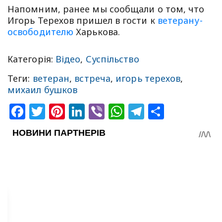
Напомним, ранее мы сообщали о том, что
Игорь Терехов пришел в гости к
ветерану-
освободителю
Харькова.
Категорія:
Відео
,
Суспільство
Теги:
ветеран
,
встреча
,
игорь терехов
,
михаил бушков
Facebook
Twitter
Pinterest
LinkedIn
Viber
WhatsApp
Telegram
Share