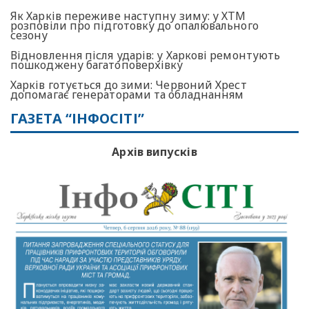
Як Харків переживе наступну зиму: у ХТМ
розповіли про підготовку до опалювального
сезону
Відновлення після ударів: у Харкові ремонтують
пошкоджену багатоповерхівку
Харків готується до зими: Червоний Хрест
допомагає генераторами та обладнанням
ГАЗЕТА “ІНФОСІТІ”
Архів випусків