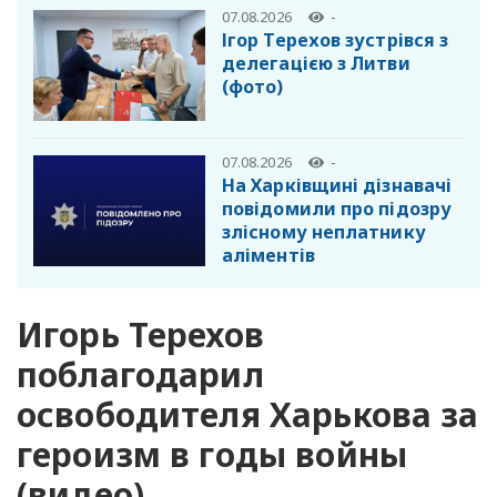
07.08.2026
-
Ігор Терехов зустрівся з
делегацією з Литви
(фото)
07.08.2026
-
На Харківщині дізнавачі
повідомили про підозру
злісному неплатнику
аліментів
Игорь Терехов
поблагодарил
освободителя Харькова за
героизм в годы войны
(видео)