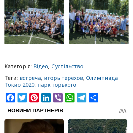
Категорія:
Відео
,
Суспільство
Теги:
встреча
,
игорь терехов
,
Олимпиада
Токио 2020
,
парк горького
Facebook
Twitter
Pinterest
LinkedIn
Viber
WhatsApp
Telegram
Share