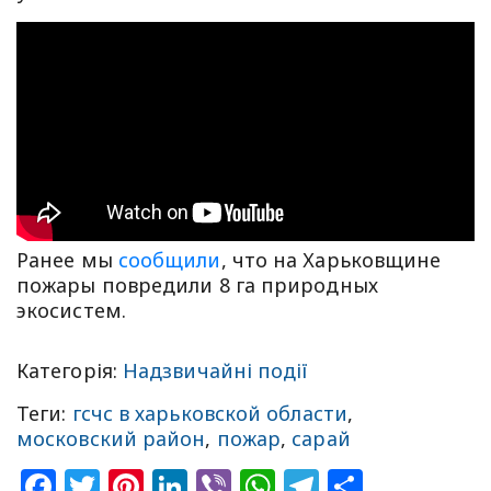
Ранее мы
сообщили
, что на Харьковщине
пожары повредили 8 га природных
экосистем.
Категорія:
Надзвичайні події
Теги:
гсчс в харьковской области
,
московский район
,
пожар
,
сарай
Facebook
Twitter
Pinterest
LinkedIn
Viber
WhatsApp
Telegram
Share