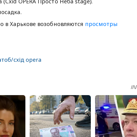
(Схid OPERA Просто Неба stage).
посадка.
то в Харькове возобновляются
просмотры
атоб/схід opera
sApp
egram
Share