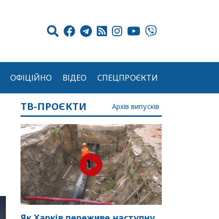
ОФІЦІЙНО
ВІДЕО
СПЕЦПРОЄКТИ
ТВ-ПРОЄКТИ
Архів випусків
Як Харків переживе наступну