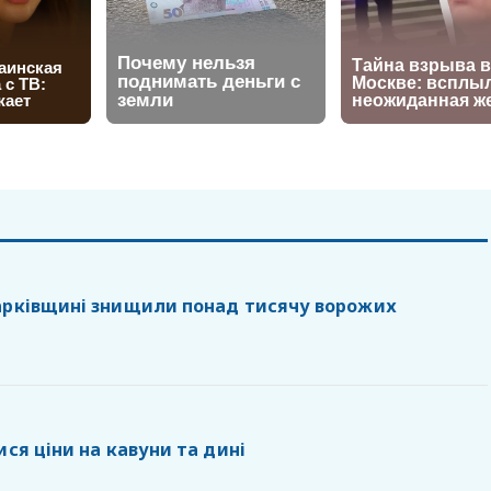
арківщині знищили понад тисячу ворожих
ися ціни на кавуни та дині