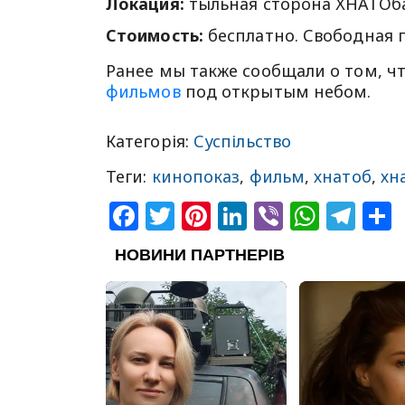
Локация:
тыльная сторона ХНАТОба 
Стоимость:
бесплатно. Свободная 
Ранее мы также сообщали о том, ч
фильмов
под открытым небом.
Категорія:
Суспільство
Теги:
кинопоказ
,
фильм
,
хнатоб
,
хн
Facebook
Twitter
Pinterest
LinkedIn
Viber
What
Tel