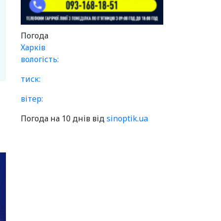
Погода
Харків
вологість:
тиск:
вітер:
Погода на 10 днів від
sinoptik.ua