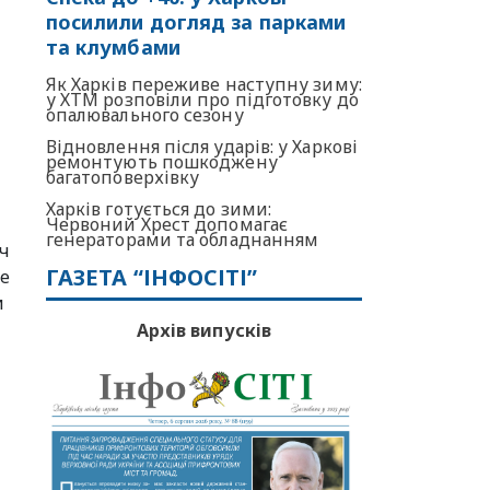
посилили догляд за парками
та клумбами
Як Харків переживе наступну зиму:
у ХТМ розповіли про підготовку до
опалювального сезону
Відновлення після ударів: у Харкові
ремонтують пошкоджену
багатоповерхівку
Харків готується до зими:
Червоний Хрест допомагає
генераторами та обладнанням
ич
ГАЗЕТА “ІНФОСІТІ”
ие
и
Архів випусків