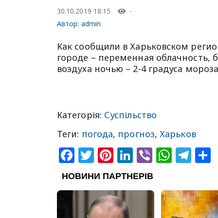
30.10.2019 18:15
-
Автор:
admin
Как сообщили в Харьковском регио
городе – переменная облачность, бе
воздуха ночью – 2-4 градуса мороза,
Категорія:
Суспільство
Теги:
погода
,
прогноз
,
Харьков
Facebook
Twitter
Pinterest
LinkedIn
Viber
What
Tel