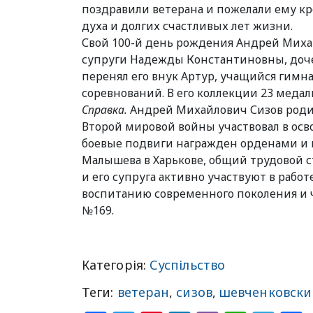
поздравили ветерана и пожелали ему кр
духа и долгих счастливых лет жизни.
Свой 100-й день рождения Андрей Михай
супруги Надежды Константиновны, дочер
перенял его внук Артур, учащийся гимн
соревнований. В его коллекции 23 медали
Справка.
Андрей Михайлович Сизов родилс
Второй мировой войны участвовал в осв
боевые подвиги награжден орденами и 
Малышева в Харькове, общий трудовой с
и его супруга активно участвуют в раб
воспитанию современного поколения и 
№169.
Категорія:
Суспільство
Теги:
ветеран
,
сизов
,
шевченковски