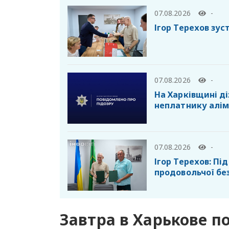
07.08.2026
-
Ігор Терехов зус
07.08.2026
-
На Харківщині ді
неплатнику алім
07.08.2026
-
Ігор Терехов: П
продовольчої бе
Завтра в Харькове п