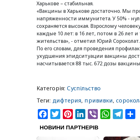
Харькове – стабильная.
«Вакцины в Харькове достаточно. Мы п
напряженности иммунитета. У 50% - нул
сохраняется высокая. Взрослому челове
каждые 10 лет: в 16 лет, потом в 26 лет 
жительства», - отметил Юрий Сороколат.
По его словам, для проведения профила
ухудшения эпидситуации вакцины достат
насчитывается 88 тыс. 672 дозы вакцины 
Категорія:
Суспільство
Теги:
дифтерия
,
прививки
,
сорокол
Facebook
Twitter
Pinterest
LinkedIn
Viber
What
Tel