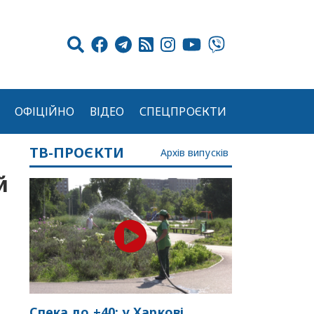
ОФІЦІЙНО
ВІДЕО
СПЕЦПРОЄКТИ
ТВ-ПРОЄКТИ
Архів випусків
й
Спека до +40: у Харкові