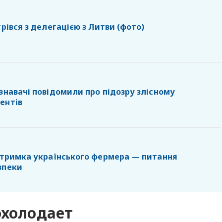
трівся з делегацією з Литви (фото)
знавачі повідомили про підозру злісному
ентів
ідтримка українського фермера — питання
зпеки
охолодает