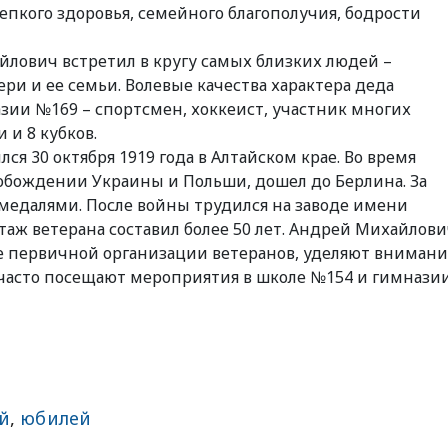
епкого здоровья, семейного благополучия, бодрости
лович встретил в кругу самых близких людей –
и и ее семьи. Волевые качества характера деда
азии №169 – спортсмен, хоккеист, участник многих
 и 8 кубков.
я 30 октября 1919 года в Алтайском крае. Во время
обождении Украины и Польши, дошел до Берлина. За
медалями. После войны трудился на заводе имени
таж ветерана составил более 50 лет. Андрей Михайлов
оте первичной организации ветеранов, уделяют вниман
часто посещают мероприятия в школе №154 и гимнази
й
,
юбилей