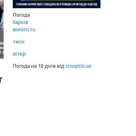
Погода
Харків
вологість:
тиск:
вітер:
Погода на 10 днів від
sinoptik.ua
т