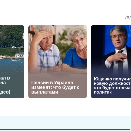
sApp
egram
Share