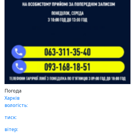
Погода
Харків
вологість:
тиск:
вітер: