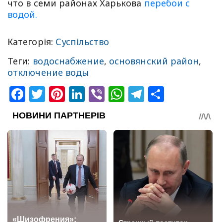
что в семи районах Харькова
перебои с
водой.
Категорія:
Суспільство
Теги:
водоснабжение
,
основянский район
,
отключение воды
Facebook
Twitter
Pinterest
LinkedIn
Viber
WhatsApp
Telegram
Share