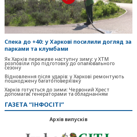
Спека до +40: у Харкові посилили догляд за
парками та клумбами
Як Харків переживе наступну зиму: у ХТМ
розповіли про підготовку до опалювального
сезону
Відновлення після ударів: у Харкові ремонтують
пошкоджену багатоповерхівку
Харків готується до зими: Червоний Хрест
допомагає генераторами та обладнанням
ГАЗЕТА “ІНФОСІТІ”
Архів випусків