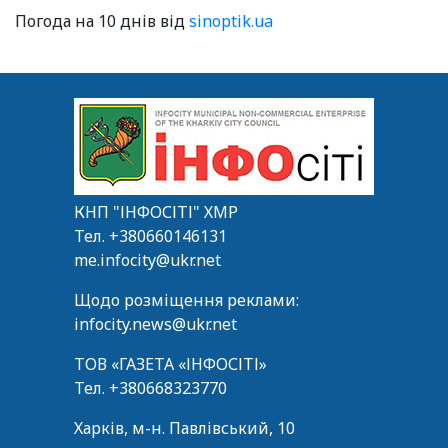
Погода на 10 днів від
sinoptik.ua
КНП "ІНФОСІТІ" ХМР
Тел.
+380660146131
me.infocity@ukr.net
Щодо розміщення реклами:
infocity.news@ukr.net
ТОВ «ГАЗЕТА «ІНФОСІТІ»
Тел.
+380668323770
Харків, м-н. Павлівський, 10