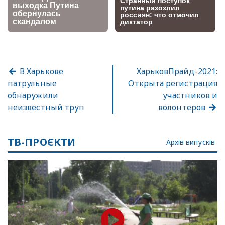
В Харькове
ХарьковПрайд-2021:
патрульные
Открыта регистрация
обнаружили
участников и
неизвестный труп
волонтеров
ТВ-ПРОЄКТИ
Архів випусків