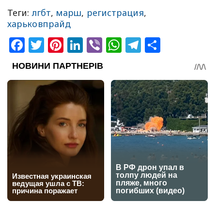
Теги:
лгбт
,
марш
,
регистрация
,
харьковпрайд
Facebook
Twitter
Pinterest
LinkedIn
Viber
WhatsApp
Telegram
Share