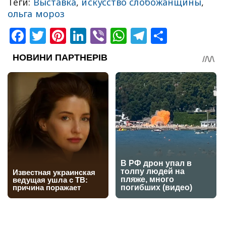
Теги:
Выставка
,
искусство слобожанщины
,
ольга мороз
Facebook
Twitter
Pinterest
LinkedIn
Viber
WhatsApp
Telegram
Share