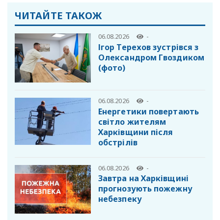
ЧИТАЙТЕ ТАКОЖ
06.08.2026
-
Ігор Терехов зустрівся з
Олександром Гвоздиком
(фото)
06.08.2026
-
Енергетики повертають
світло жителям
Харківщини після
обстрілів
06.08.2026
-
Завтра на Харківщині
прогнозують пожежну
небезпеку