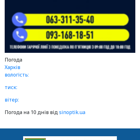
Погода
Харків
вологість:
тиск:
вітер:
Погода на 10 днів від
sinoptik.ua