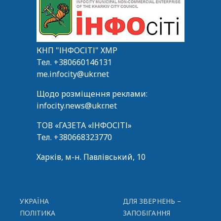
КНП "ІНФОСІТІ" ХМР
Тел.
+380660146131
me.infocity@ukr.net
Щодо розміщення реклами:
infocity.news@ukr.net
ТОВ «ГАЗЕТА «ІНФОСІТІ»
Тел.
+380668323770
Харків, м-н. Павлівський, 10
УКРАЇНА
ДЛЯ ЗВЕРНЕНЬ –
ПОЛІТИКА
ЗАПОБІГАННЯ