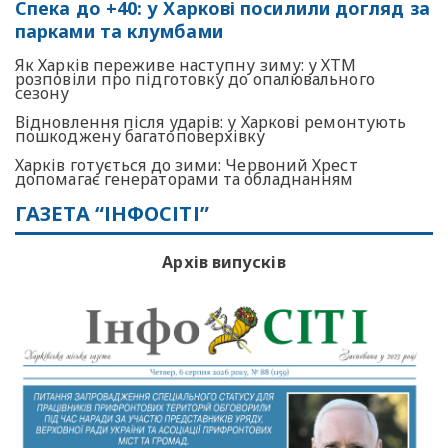
Спека до +40: у Харкові посилили догляд за
парками та клумбами
Як Харків переживе наступну зиму: у ХТМ
розповіли про підготовку до опалювального
сезону
Відновлення після ударів: у Харкові ремонтують
пошкоджену багатоповерхівку
Харків готується до зими: Червоний Хрест
допомагає генераторами та обладнанням
ГАЗЕТА “ІНФОСІТІ”
Архів випусків