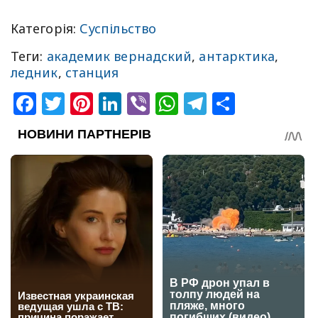
Категорія:
Суспільство
Теги:
академик вернадский
,
антарктика
,
ледник
,
станция
Facebook
Twitter
Pinterest
LinkedIn
Viber
WhatsApp
Telegram
Share