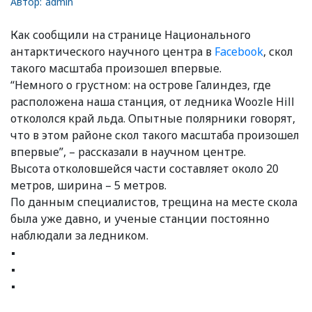
Автор:
admin
Как сообщили на странице Национального
антарктического научного центра в
Facebook
, скол
такого масштаба произошел впервые.
“Немного о грустном: на острове Галиндез, где
расположена наша станция, от ледника Woozle Hill
откололся край льда. Опытные полярники говорят,
что в этом районе скол такого масштаба произошел
впервые”, – рассказали в научном центре.
Высота отколовшейся части составляет около 20
метров, ширина – 5 метров.
По данным специалистов, трещина на месте скола
была уже давно, и ученые станции постоянно
наблюдали за ледником.