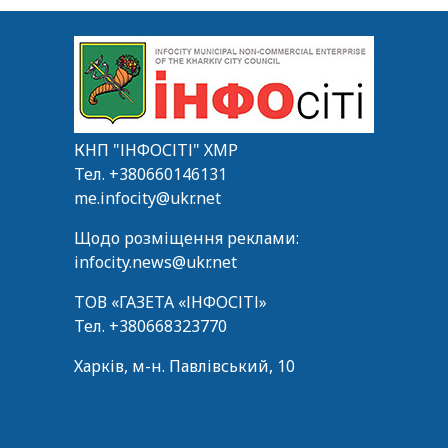
КНП "ІНФОСІТІ" ХМР
Тел.
+380660146131
me.infocity@ukr.net
Щодо розміщення реклами:
infocity.news@ukr.net
ТОВ «ГАЗЕТА «ІНФОСІТІ»
Тел.
+380668323770
Харків, м-н. Павлівський, 10