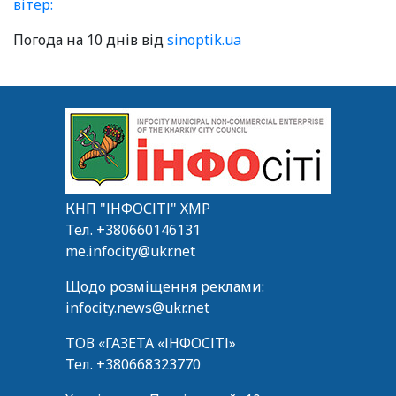
вітер:
Погода на 10 днів від
sinoptik.ua
КНП "ІНФОСІТІ" ХМР
Тел.
+380660146131
me.infocity@ukr.net
Щодо розміщення реклами:
infocity.news@ukr.net
ТОВ «ГАЗЕТА «ІНФОСІТІ»
Тел.
+380668323770