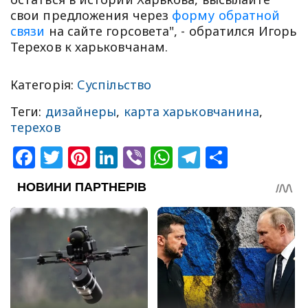
свои предложения через
форму обратной
связи
на сайте горсовета", - обратился Игорь
Терехов к харьковчанам.
Категорія:
Суспільство
Теги:
дизайнеры
,
карта харьковчанина
,
терехов
Facebook
Twitter
Pinterest
LinkedIn
Viber
WhatsApp
Telegram
Share