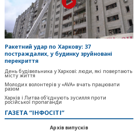
Ракетний удар по Харкову: 37
постраждалих, у будинку зруйновані
перекриття
День будівельника у Харкові: люди, які повертають
місту життя
Молодих волонтерів у «AVA» вчать працювати
разом
Харків і Литва об’єднують зусилля проти
російської пропаганди
ГАЗЕТА “ІНФОСІТІ”
Архів випусків