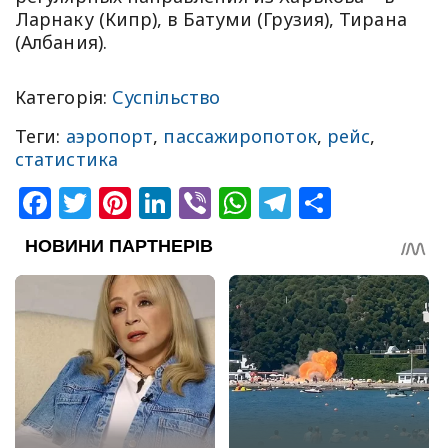
Ларнаку (Кипр), в Батуми (Грузия), Тирана
(Албания).
Категорія:
Суспільство
Теги:
аэропорт
,
пассажиропоток
,
рейс
,
статистика
Facebook
Twitter
Pinterest
LinkedIn
Viber
WhatsApp
Telegram
Share