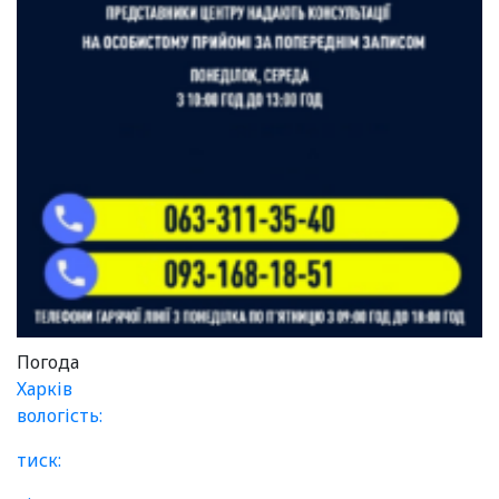
Погода
Харків
вологість:
тиск: