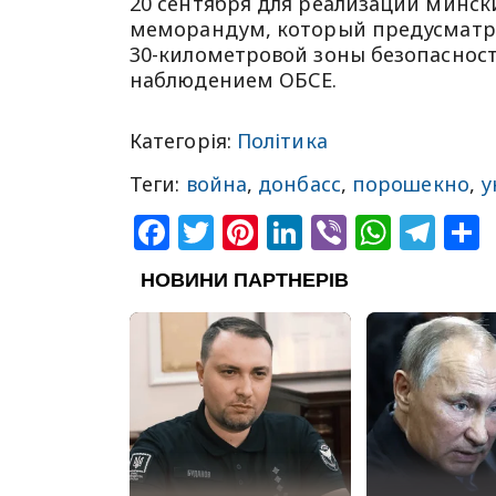
20 сентября для реализации минск
меморандум, который предусматри
30-километровой зоны безопаснос
наблюдением ОБСЕ.
Категорія:
Політика
Теги:
война
,
донбасс
,
порошекно
,
у
Facebook
Twitter
Pinterest
LinkedIn
Viber
What
Tel