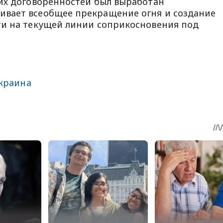
их договоренностей был выработан
вает всеобщее прекращение огня и создание
ти на текущей линии соприкосновения под
краина
sApp
egram
Share