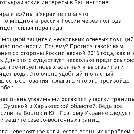
ют украинские интересы в Вашингтоне.
ра и войны в Украине пока что
 о мощной агрессии России через полгода,
идет теплая пора года.
о мощной защите с нескольких огневых позиций
апас прочности. Почему? Прогноз такой: вам
ния со стороны России весной 2015 года, как и 
го. Для этого существует несколько предпосылок
да, тренирует новых военных и выставит эти
ойдет вода. Это очень удобный и опасный
д, есть основания полагать, что это произойдет
арбер.
ейчас очень уязвимыми остаются участки границ
, Сумской и Харьковской областей. Ведь все
или на Восток и Юг. Поэтому Украине следует
й защите северо-восточных границ.
ала невероятное количество военных кораблей 