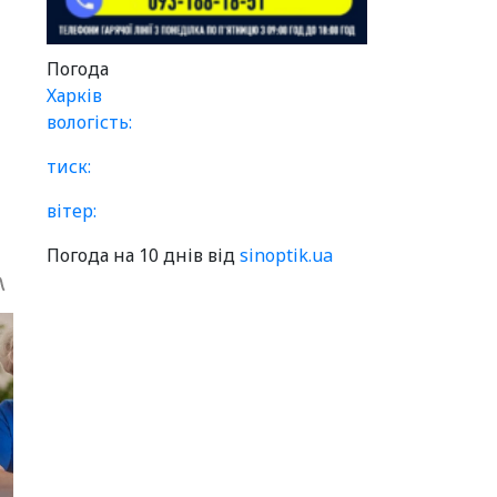
Погода
Харків
вологість:
тиск:
вітер:
Погода на 10 днів від
sinoptik.ua