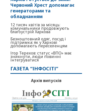
Червоний Хрест допомагає
генераторами та
обладнанням
12 тисяч квітів за місяць:
комунальники продовжують
благоустрій Харкова
Безкоштовний одяг, посуд і
підтримка: як у Харкові
допомагають переселенцям
Ігор Терехов: статус «ВПО» має
зникнути, люди повинні
інтегруватися
ГАЗЕТА “ІНФОСІТІ”
Архів випусків