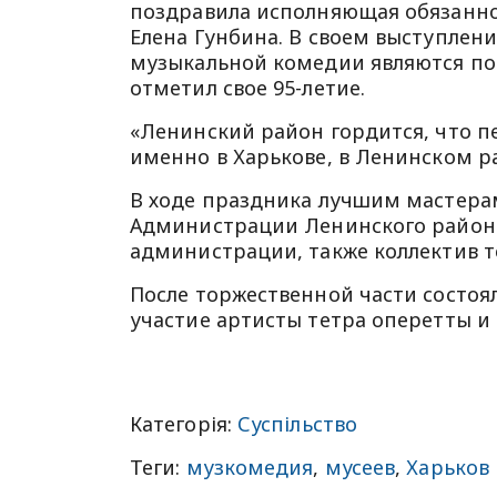
поздравила исполняющая обязанн
Елена Гунбина. В своем выступлен
музыкальной комедии являются поч
отметил свое 95-летие.
«Ленинский район гордится, что п
именно в Харькове, в Ленинском ра
В ходе праздника лучшим мастера
Администрации Ленинского района
администрации, также коллектив т
После торжественной части состоя
участие артисты тетра оперетты и 
Категорія:
Суспільство
Теги:
музкомедия
,
мусеев
,
Харьков