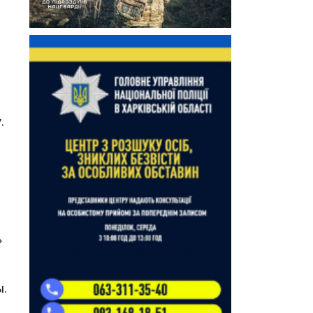
.
»
.