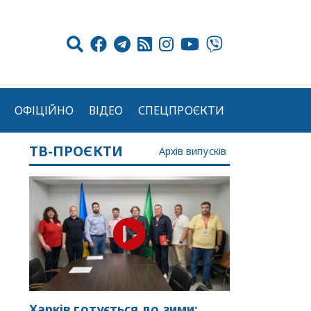
ОФІЦІЙНО
ВІДЕО
СПЕЦПРОЄКТИ
ТВ-ПРОЄКТИ
Архів випусків
Харків готується до зими: