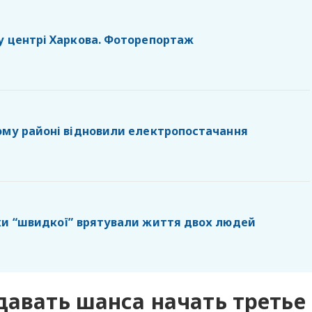
у центрі Харкова. Фоторепортаж
ому районі відновили електропостачання
ки “швидкої” врятували життя двох людей
давать шанса начать третье