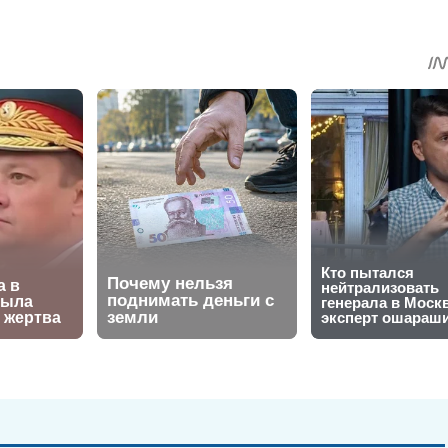
sApp
egram
Share