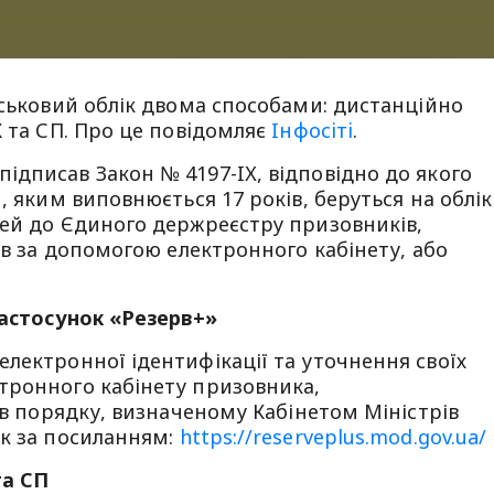
йськовий облік двома способами: дистанційно
К та СП. Про це повiдомляє
Iнфосiтi
.
дписав Закон № 4197-IХ, відповідно до якого
, яким виповнюється 17 років, беруться на облік
тей до Єдиного держреєстру призовників,
ів за допомогою електронного кабінету, або
застосунок «Резерв+»
лектронної ідентифікації та уточнення своїх
тронного кабінету призовника,
 в порядку, визначеному Кабінетом Міністрів
ок за посиланням:
https://reserveplus.mod.gov.ua/
та СП