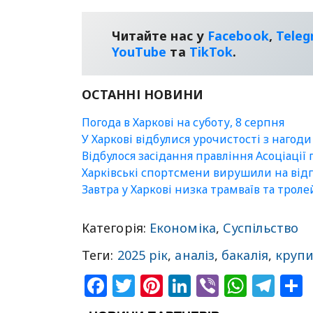
Читайте нас у
Facebook
,
Tele
YouТube
та
TikTok
.
ОСТАННІ НОВИНИ
Погода в Харкові на суботу, 8 серпня
У Харкові відбулися урочистості з нагоди
Відбулося засідання правління Асоціації
Харківські спортсмени вирушили на відп
Завтра у Харкові низка трамваїв та трол
Категорія:
Економіка
,
Суспільство
Теги:
2025 рік
,
аналіз
,
бакалія
,
круп
Facebook
Twitter
Pinterest
LinkedIn
Viber
What
Tel