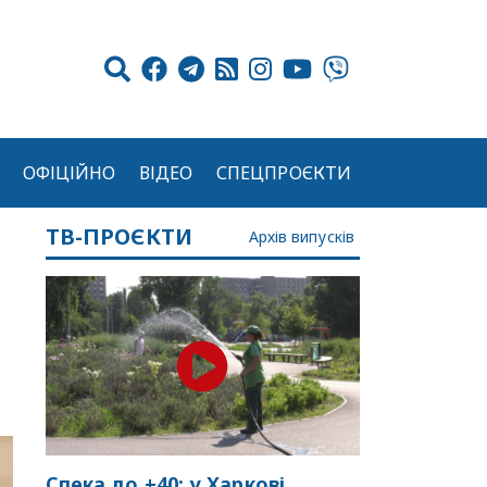
ОФІЦІЙНО
ВІДЕО
СПЕЦПРОЄКТИ
ТВ-ПРОЄКТИ
Архів випусків
Спека до +40: у Харкові