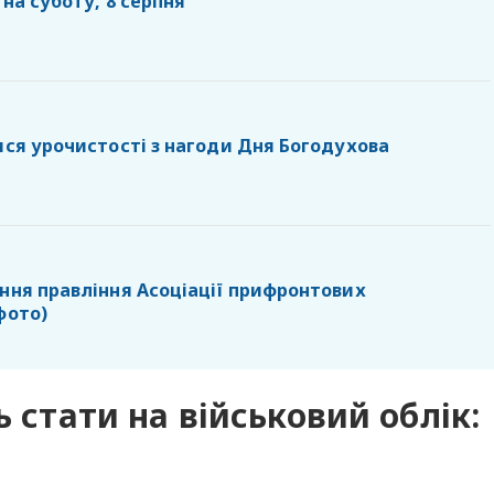
 на суботу, 8 серпня
ися урочистості з нагоди Дня Богодухова
ання правління Асоціації прифронтових
фото)
ь стати на військовий облік: