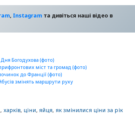
gram
,
Instagram
та дивіться наші відео в
 Дня Богодухова (фото)
 прифронтових міст та громад (фото)
очинок до Франції (фото)
ейбусів змінять маршрути руху
и
,
харків
,
ціни
,
яйця
,
як змінилися ціни за рік
sApp
egram
Share