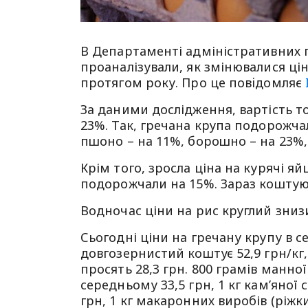
В Департаменті адміністративних п
проаналізували, як змінювалися цін
протягом року. Про це повiдомляє
За даними дослідження, вартість тов
23%. Так, гречана крупа подорожча
пшоно – на 11%, борошно – на 23%,
Крім того, зросла ціна на курячі яй
подорожчали на 15%. Зараз коштують
Водночас ціни на рис круглий зниз
Сьогодні ціни на гречану крупу в с
довгозернистий коштує 52,9 грн/кг, 
просять 28,3 грн. 800 грамів манної
середньому 33,5 грн, 1 кг кам’яної 
грн, 1 кг макаронних виробів (ріжки)