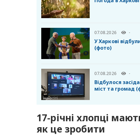
Погода в Харкові
07.08.2026
-
У Харкові відбул
(фото)
07.08.2026
-
Відбулося засід
міст та громад (
17-річні хлопці мают
як це зробити