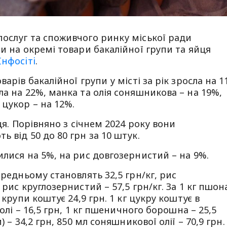
ослуг та споживчого ринку міської ради
и на окремі товари бакалійної групи та яйця
Iнфосiтi
.
арів бакалійної групи у місті за рік зросла на 1
ла на 22%, манка та олія соняшникова – на 19%,
 цукор – на 12%.
ця. Порівняно з січнем 2024 року вони
 від 50 до 80 грн за 10 штук.
илися на 5%, на рис довгозернистий – на 9%.
ередньому становлять 32,5 грн/кг, рис
рис круглозернистий – 57,5 грн/кг. За 1 кг пшон
 крупи коштує 24,9 грн. 1 кг цукру коштує в
солі – 16,5 грн, 1 кг пшеничного борошна – 25,5
 – 34,2 грн, 850 мл соняшникової олії – 70,9 грн.