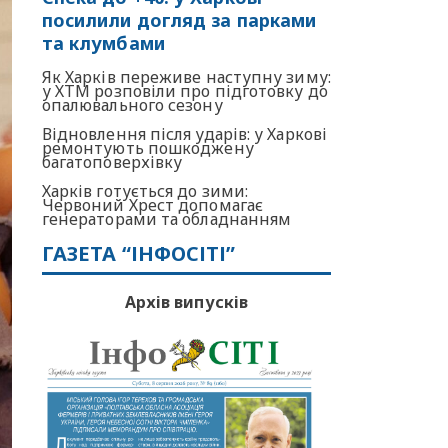
посилили догляд за парками
та клумбами
Як Харків переживе наступну зиму:
у ХТМ розповіли про підготовку до
опалювального сезону
Відновлення після ударів: у Харкові
ремонтують пошкоджену
багатоповерхівку
Харків готується до зими:
Червоний Хрест допомагає
генераторами та обладнанням
ГАЗЕТА “ІНФОСІТІ”
Архів випусків