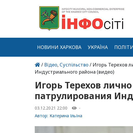
НОВИНИ ХАРКОВА
УКРАЇНА
ПОЛІТ
/
Відео
,
Суспільство
/ Игорь Терехов 
Индустриального района (видео)
Игорь Терехов лично
патрулирования Инд
03.12.2021 22:00
-
Автор:
Катерина Ільїна