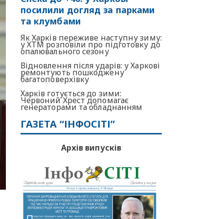
посилили догляд за парками
та клумбами
Як Харків переживе наступну зиму:
у ХТМ розповіли про підготовку до
опалювального сезону
Відновлення після ударів: у Харкові
ремонтують пошкоджену
багатоповерхівку
Харків готується до зими:
Червоний Хрест допомагає
генераторами та обладнанням
ГАЗЕТА “ІНФОСІТІ”
Архів випусків