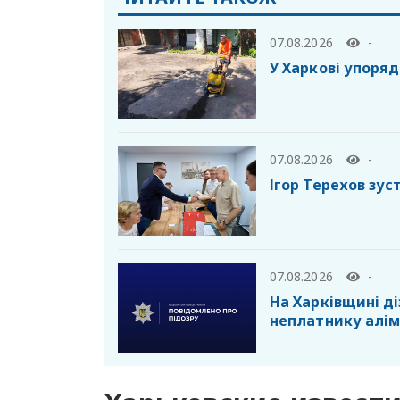
07.08.2026
-
У Харкові упоря
07.08.2026
-
Ігор Терехов зус
07.08.2026
-
На Харківщині ді
неплатнику алім