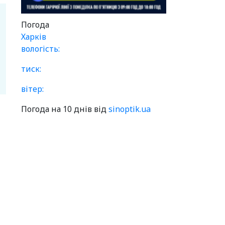
Погода
Харків
вологість:
тиск:
вітер:
Погода на 10 днів від
sinoptik.ua