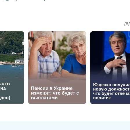
sApp
egram
Share