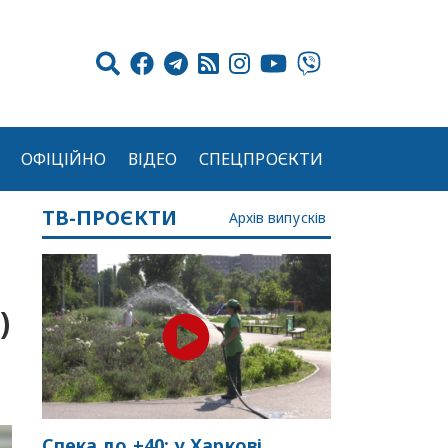
ОФІЦІЙНО
ВІДЕО
СПЕЦПРОЄКТИ
ТВ-ПРОЄКТИ
Архів випусків
)
Спека до +40: у Харкові