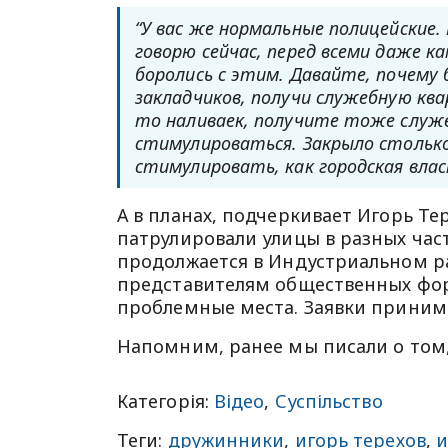
“У вас же нормальные полицейские
говорю сейчас, перед всеми даже к
боролись с этим. Давайте, почему
закладчиков, получи служебную кв
то наливаек, получите тоже служ
стимулироваться. Закрыло стольк
стимулировать, как городская влас
А в планах, подчеркивает Игорь Т
патрулировали улицы в разных час
продолжается в Индустриальном ра
представителям общественных фор
проблемные места. Заявки принима
Напомним, ранее мы писали о том,
Категорія:
Відео
,
Суспільство
Теги:
дружинники
,
игорь терехов
,
и