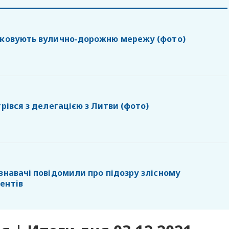
дковують вулично-дорожню мережу (фото)
трівся з делегацією з Литви (фото)
знавачі повідомили про підозру злісному
ентів