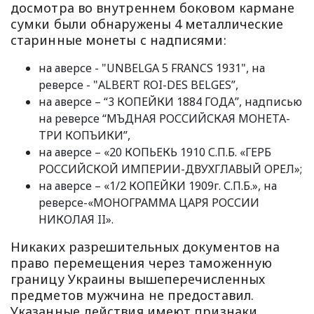
досмотра во внутреннем боковом кармане
сумки были обнаружены 4 металлические
старинные монеты с надписями:
на аверсе - "UNBELGA 5 FRANCS 1931", на
реверсе - "ALBERT ROI-DES BELGES”,
на аверсе – “3 КОПЕЙКИ 1884 ГОДА”, надписью
на реверсе “МЪДНАЯ РОССИЙСКАЯ МОНЕТА-
ТРИ КОПЪИКИ”,
на аверсе – «20 КОПЬЕКЬ 1910 С.П.Б. «ГЕРБ
РОССИЙСКОЙ ИМПЕРИИ-ДВУХГЛАВЫЙ ОРЕЛ»;
на аверсе – «1/2 КОПЕЙКИ 1909г. С.П.Б.», на
реверсе-«МОНОГРАММА ЦАРЯ РОССИИ
НИКОЛАЯ II».
Никаких разрешительных документов на
право перемещения через таможенную
границу Украины вышеперечисленных
предметов мужчина не предоставил.
Указанные действия имеют признаки