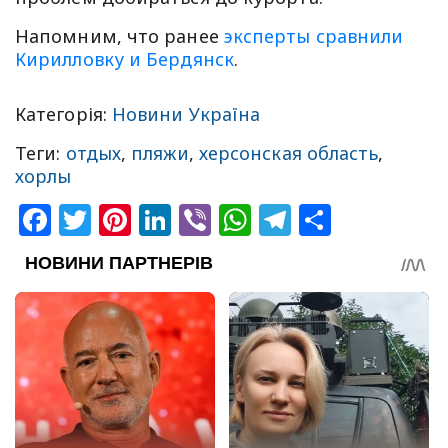
Напомним, что ранее
эксперты сравнили
Кирилловку и Бердянск
.
Категорія:
Новини Україна
Теги:
отдых
,
пляжи
,
херсонская область
,
хорлы
Facebook
Twitter
Pinterest
LinkedIn
Viber
WhatsApp
Telegram
Share