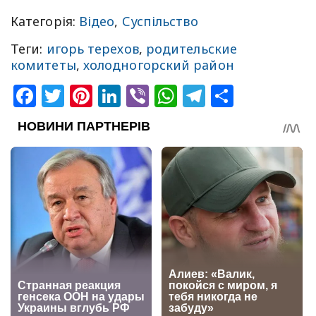
Категорія:
Відео
,
Суспільство
Теги:
игорь терехов
,
родительские
комитеты
,
холодногорский район
Facebook
Twitter
Pinterest
LinkedIn
Viber
WhatsApp
Telegram
Share