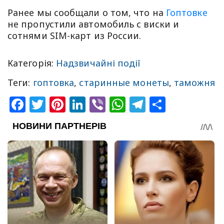
Ранее мы сообщали о том, что на
Гоптовке
не пропустили автомобиль с виски и
сотнями SIM-карт из России.
Категорія:
Надзвичайні події
Теги:
гоптовка
,
старинные монеты
,
таможня
Facebook
Twitter
Pinterest
LinkedIn
Viber
WhatsApp
Telegram
Share