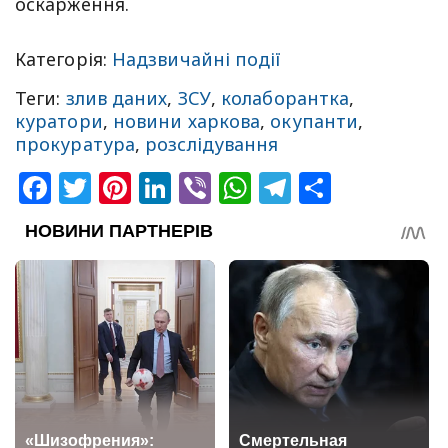
оскарження.
Категорія:
Надзвичайні події
Теги:
злив даних
,
ЗСУ
,
колаборантка
,
куратори
,
новини харкова
,
окупанти
,
прокуратура
,
розслідування
Facebook
Twitter
Pinterest
LinkedIn
Viber
WhatsApp
Telegram
Share