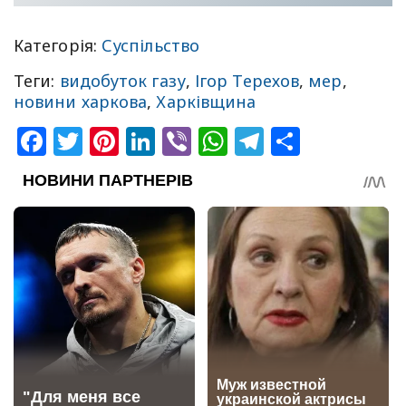
Категорія:
Суспільство
Теги:
видобуток газу
,
Ігор Терехов
,
мер
,
новини харкова
,
Харківщина
Facebook
Twitter
Pinterest
LinkedIn
Viber
WhatsApp
Telegram
Share