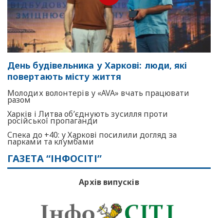
День будівельника у Харкові: люди, які
повертають місту життя
Молодих волонтерів у «AVA» вчать працювати
разом
Харків і Литва об’єднують зусилля проти
російської пропаганди
Спека до +40: у Харкові посилили догляд за
парками та клумбами
ГАЗЕТА “ІНФОСІТІ”
Архів випусків