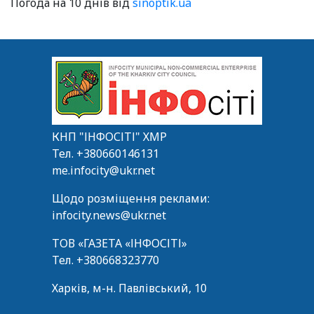
Погода на 10 днів від
sinoptik.ua
КНП "ІНФОСІТІ" ХМР
Тел.
+380660146131
me.infocity@ukr.net
Щодо розміщення реклами:
infocity.news@ukr.net
ТОВ «ГАЗЕТА «ІНФОСІТІ»
Тел.
+380668323770
Харків, м-н. Павлівський, 10