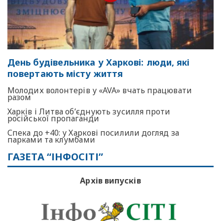
День будівельника у Харкові: люди, які
повертають місту життя
Молодих волонтерів у «AVA» вчать працювати
разом
Харків і Литва об’єднують зусилля проти
російської пропаганди
Спека до +40: у Харкові посилили догляд за
парками та клумбами
ГАЗЕТА “ІНФОСІТІ”
Архів випусків