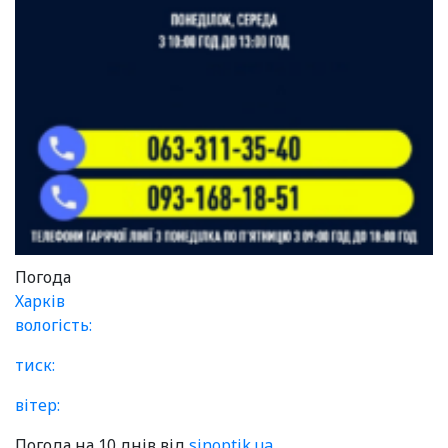
Погода
Харків
вологість:
тиск:
вітер:
Погода на 10 днів від
sinoptik.ua