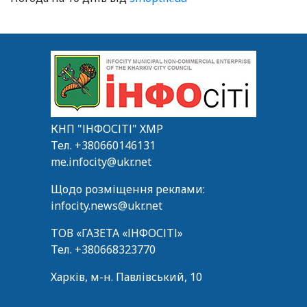
КНП "ІНФОСІТІ" ХМР
Тел.
+380660146131
me.infocity@ukr.net
Щодо розміщення реклами:
infocity.news@ukr.net
ТОВ «ГАЗЕТА «ІНФОСІТІ»
Тел.
+380668323770
Харків, м-н. Павлівський, 10