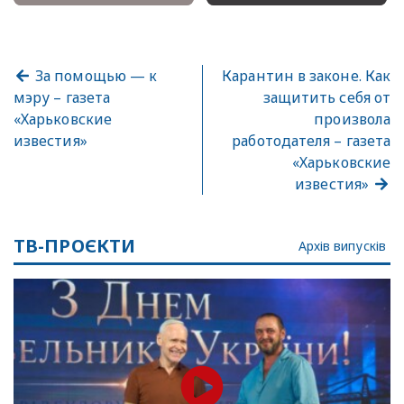
За помощью — к
Карантин в законе. Как
мэру – газета
защитить себя от
«Харьковские
произвола
известия»
работодателя – газета
«Харьковские
известия»
ТВ-ПРОЄКТИ
Архів випусків