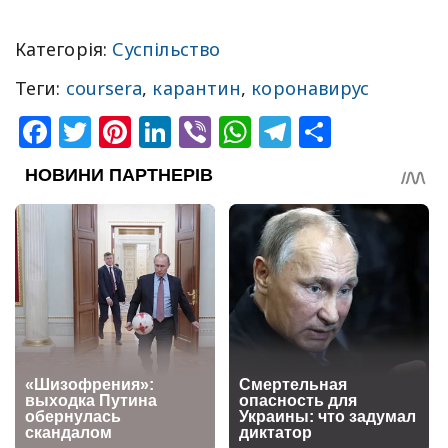
Категорія:
Суспільство
Теги:
coursera
,
карантин
,
коронавирус
Facebook
Twitter
Pinterest
LinkedIn
Viber
WhatsApp
Telegram
Share