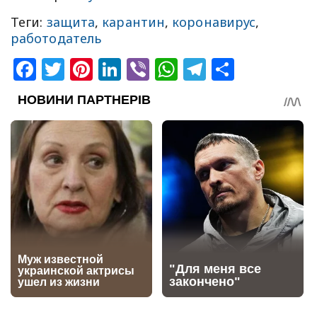
Теги:
защита
,
карантин
,
коронавирус
,
работодатель
Facebook
Twitter
Pinterest
LinkedIn
Viber
WhatsApp
Telegram
Share