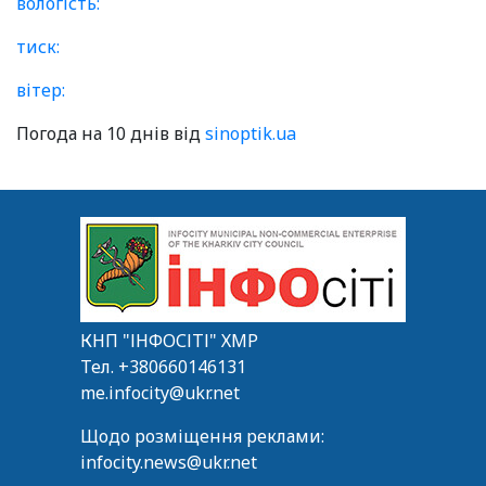
вологість:
тиск:
вітер:
Погода на 10 днів від
sinoptik.ua
КНП "ІНФОСІТІ" ХМР
Тел.
+380660146131
me.infocity@ukr.net
Щодо розміщення реклами:
infocity.news@ukr.net