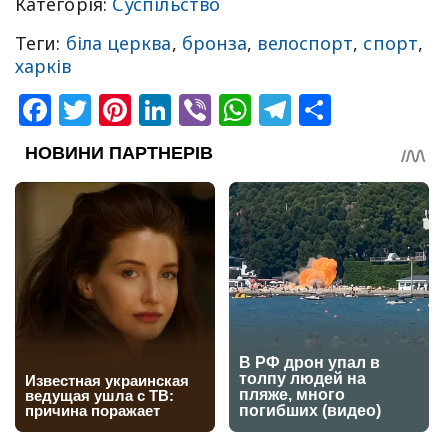
Категорія:
Суспільство
Теги:
біла церква
,
бронза
,
велоспорт
,
спорт
,
харків
Facebook
Twitter
Pinterest
LinkedIn
Viber
WhatsApp
Telegram
Share