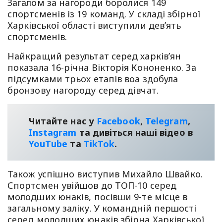
Загалом за нагороди боролися 149
спортсменів із 19 команд. У складі збірної
Харківської області виступили дев’ять
спортсменів.
Найкращий результат серед харків’ян
показала 16-річна Вікторія Кононенко. За
підсумками трьох етапів воа здобула
бронзову нагороду серед дівчат.
Читайте нас у
Facebook
,
Telegram
,
Instagram
та дивіться наші відео в
YouТube
та
TikTok
.
Також успішно виступив Михайло Швайко.
Спортсмен увійшов до ТОП-10 серед
молодших юнаків, посівши 9-те місце в
загальному заліку. У командній першості
серед молодших юнаків збірна Харківської