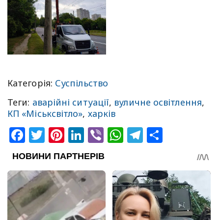
Категорія:
Суспільство
Теги:
аварійні ситуації
,
вуличне освітлення
,
КП «Міськсвітло»
,
харків
Facebook
Twitter
Pinterest
LinkedIn
Viber
WhatsApp
Telegram
Share