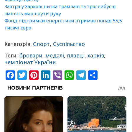
Завтра у Харкові низка трамваїв та тролейбусів
змінять маршрути руху
Фонд підтримки енергетики отримав понад 55,5
тисячі євро
Категорія:
Спорт
,
Суспільство
Теги:
бровари
,
медалі
,
плавці
,
харків
,
чемпіонат України
Facebook
Twitter
Pinterest
LinkedIn
Viber
WhatsApp
Telegram
Share