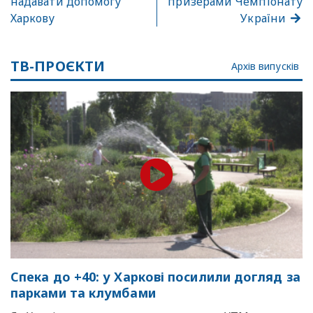
надавати допомогу
призерами Чемпіонату
Харкову
України
ТВ-ПРОЄКТИ
Архів випусків
Спека до +40: у Харкові посилили догляд за
парками та клумбами