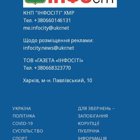
КНП "ІНФОСІТІ" ХМР
Тел.
+380660146131
me.infocity@ukr.net
Щодо розміщення реклами:
infocity.news@ukr.net
ТОВ «ГАЗЕТА «ІНФОСІТІ»
Тел.
+380668323770
Харків, м-н. Павлівський, 10
УКРАЇНА
ДЛЯ ЗВЕРНЕНЬ –
ПОЛІТИКА
ЗАПОБІГАННЯ
COVID-19
КОРУПЦІЇ
СУСПІЛЬСТВО
ПУБЛІЧНА
СПОРТ
ІНФОРМАЦІЯ