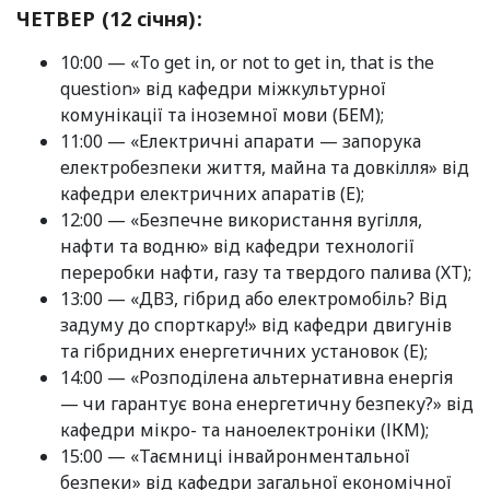
ЧЕТВЕР (12 січня):
10:00 — «To get in, or not to get in, that is the
question» від кафедри міжкультурної
комунікації та іноземної мови (БЕМ);
11:00 — «Електричні апарати — запорука
електробезпеки життя, майна та довкілля» від
кафедри електричних апаратів (Е);
12:00 — «Безпечне використання вугілля,
нафти та водню» від кафедри технології
переробки нафти, газу та твердого палива (ХТ);
13:00 — «ДВЗ, гібрид або електромобіль? Від
задуму до спорткару!» від кафедри двигунів
та гібридних енергетичних установок (Е);
14:00 — «Розподілена альтернативна енергія
— чи гарантує вона енергетичну безпеку?» від
кафедри мікро- та наноелектроніки (ІКМ);
15:00 — «Таємниці інвайронментальної
безпеки» від кафедри загальної економічної