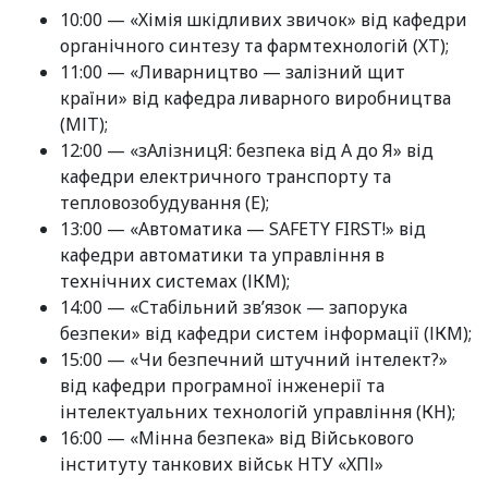
10:00 — «Хімія шкідливих звичок» від кафедри
органічного синтезу та фармтехнологій (ХТ);
11:00 — «Ливарництво — залізний щит
країни» від кафедра ливарного виробництва
(МІТ);
12:00 — «зАлізницЯ: безпека від А до Я» від
кафедри електричного транспорту та
тепловозобудування (Е);
13:00 — «Автоматика — SAFETY FIRST!» від
кафедри автоматики та управління в
технічних системах (ІКМ);
14:00 — «Стабільний зв’язок — запорука
безпеки» від кафедри систем інформації (ІКМ);
15:00 — «Чи безпечний штучний інтелект?»
від кафедри програмної інженерії та
інтелектуальних технологій управління (КН);
16:00 — «Мінна безпека» від Військового
інституту танкових військ НТУ «ХПІ»