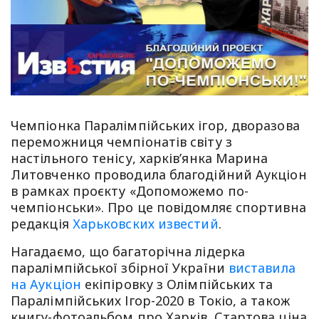
Чемпіонка Паралімпійських ігор, дворазова
переможниця чемпіонатів світу з
настільного тенісу, харків’янка Марина
Литовченко проводила благодійний Аукціон
в рамках проєкту «Допоможемо по-
чемпіонськи». Про це повідомляє спортивна
редакція
Харьковских известий
.
Нагадаємо, що багаторічна лідерка
паралімпійської збірної України
виставила
на Аукціон
екіпіровку з Олімпійських та
Паралімпійських Ігор-2020 в Токіо, а також
книгу-фотоальбом про Харків. Стартова ціна