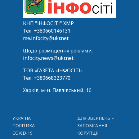
КНП "ІНФОСІТІ" ХМР
Тел.
+380660146131
me.infocity@ukr.net
Щодо розміщення реклами:
infocity.news@ukr.net
ТОВ «ГАЗЕТА «ІНФОСІТІ»
Тел.
+380668323770
Харків, м-н. Павлівський, 10
УКРАЇНА
ДЛЯ ЗВЕРНЕНЬ –
ПОЛІТИКА
ЗАПОБІГАННЯ
COVID-19
КОРУПЦІЇ