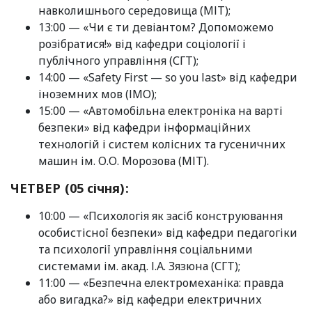
навколишнього середовища (МІТ);
13:00 — «Чи є ти девіантом? Допоможемо
розібратися!» від кафедри соціології і
публічного управління (СГТ);
14:00 — «Safety First — so you last» від кафедри
іноземних мов (ІМО);
15:00 — «Автомобільна електроніка на варті
безпеки» від кафедри інформаційних
технологій і систем колісних та гусеничних
машин ім. О.О. Морозова (МІТ).
ЧЕТВЕР (05 січня):
10:00 — «Психологія як засіб конструювання
особистісної безпеки» від кафедри педагогіки
та психології управління соціальними
системами ім. акад. І.А. Зязюна (СГТ);
11:00 — «Безпечна електромеханіка: правда
або вигадка?» від кафедри електричних