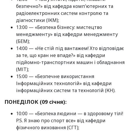
безпечно?» від кафедра комп’ютерних та
радіоелектронних систем контролю та
діагностики (ІКМ);
13:00 — «Безпека бізнесу: мистецтво
менеджменту» від кафедри менеджменту
(БЕМ);
14:00 — «Не стій під вантажем! Хто відповідає
за те, що кран не впаде?» від кафедри
підйомно-транспортних машин і обладнання
(МІТ);
15:00 — «Безпечне використання
Інформаційних технологій» від кафедри
інформаційних систем та технологій (КН).
ПОНЕДІЛОК (09 січня):
10:00 — «Безпека людини — в здоровому тілі!
P.S. Я знаю про спорт все» від кафедри
фізичного виховання (СГТ);