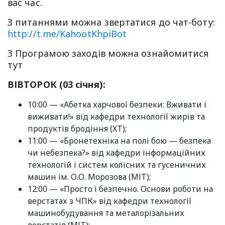
вас час.
З питаннями можна звертатися до чат-боту:
http://t.me/KahootKhpiBot
З Програмою заходів можна ознайомитися
тут
ВІВТОРОК (03 січня):
10:00 — «Абетка харчової безпеки: Вживати і
виживати!» від кафедри технології жирів та
продуктів бродіння (ХТ);
11:00 — «Бронетехніка на полі бою — безпека
чи небезпека?» від кафедри інформаційних
технологій і систем колісних та гусеничних
машин ім. О.О. Морозова (МІТ);
12:00 — «Просто і безпечно. Основи роботи на
верстатах з ЧПК» від кафедри технології
машинобудування та металорізальних
верстатів (МІТ);