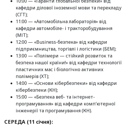
10:00 — «Гаранти глобальної безпеки» від
кафедри ділової іноземної мови та перекладу
(СГТ);
11:00 — «Автомобільна лабораторія» від
кафедри автомобіле- і тракторобудування
(МІТ);
12:00 — «Business-безпека» від кафедри
підприємництва, торгівлі і логістики (БЕМ);
13:00 — «Полімери — стійкий розвиток та
безпека нашої країни!» від кафедри технології
пластичних мас і біологічно активних
полімерів (ХТ);
14:00 — «Основи кібербезпеки» від кафедри
кібербезпеки (КН);
15:00 — «Безпека веб- та інтернет-
програмування» від кафедри комп’ютерної
інженерії та програмування (КН).
СЕРЕДА (11 січня):