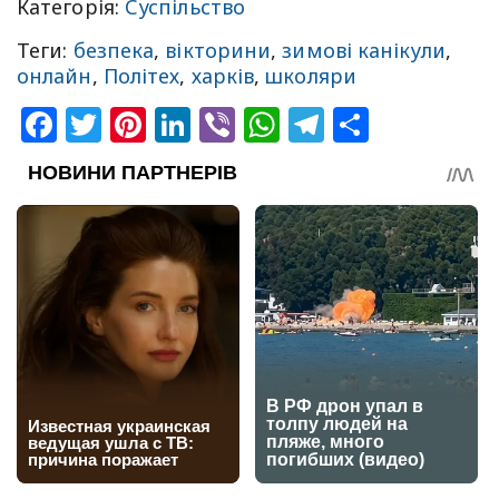
Категорія:
Суспільство
Теги:
безпека
,
вікторини
,
зимові канікули
,
онлайн
,
Політех
,
харків
,
школяри
Facebook
Twitter
Pinterest
LinkedIn
Viber
WhatsApp
Telegram
Share