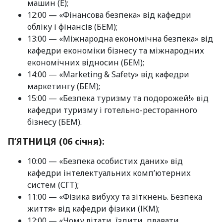
машин (Е);
12:00 — «Фінансова безпека» від кафедри
обліку і фінансів (БЕМ);
13:00 — «Міжнародна економічна безпека» від
кафедри економіки бізнесу та міжнародних
економічних відносин (БЕМ);
14:00 — «Marketing & Safety» від кафедри
маркетингу (БЕМ);
15:00 — «Безпека туризму та подорожей!» від
кафедри туризму і готельно-ресторанного
бізнесу (БЕМ).
П’ЯТНИЦЯ (06 січня):
10:00 — «Безпека особистих даних» від
кафедри інтелектуальних комп’ютерних
систем (СГТ);
11:00 — «Фізика вибуху та зіткнень. Безпека
життя» від кафедри фізики (ІКМ);
12:00 — «Чому літати, їздити, плавати