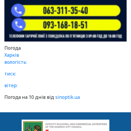
Погода
Харків
вологість:
тиск:
вітер:
Погода на 10 днів від
sinoptik.ua