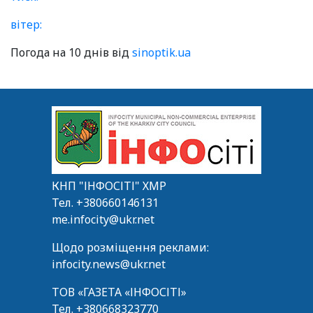
вітер:
Погода на 10 днів від
sinoptik.ua
КНП "ІНФОСІТІ" ХМР
Тел.
+380660146131
me.infocity@ukr.net
Щодо розміщення реклами:
infocity.news@ukr.net
ТОВ «ГАЗЕТА «ІНФОСІТІ»
Тел.
+380668323770