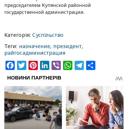
председателем Купянской районной
государственной администрации.
Категорія:
Суспільство
Теги:
назначение
,
президент
,
райгосадминистрация
Facebook
Twitter
Pinterest
LinkedIn
Viber
WhatsApp
Telegram
Share