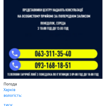
Погода
Харків
вологість:
тиск: