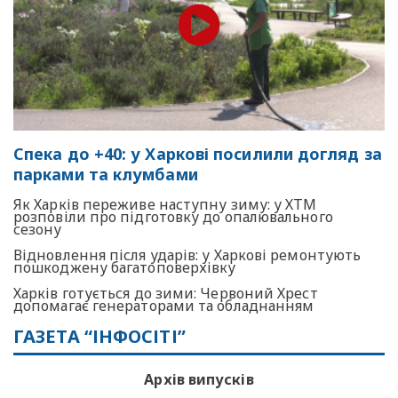
Спека до +40: у Харкові посилили догляд за
парками та клумбами
Як Харків переживе наступну зиму: у ХТМ
розповіли про підготовку до опалювального
сезону
Відновлення після ударів: у Харкові ремонтують
пошкоджену багатоповерхівку
Харків готується до зими: Червоний Хрест
допомагає генераторами та обладнанням
ГАЗЕТА “ІНФОСІТІ”
Архів випусків