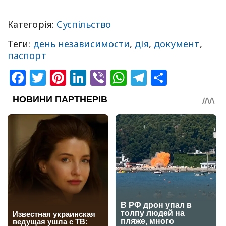
Категорія:
Суспільство
Теги:
день независимости
,
дія
,
документ
,
паспорт
Facebook
Twitter
Pinterest
LinkedIn
Viber
WhatsApp
Telegram
Share